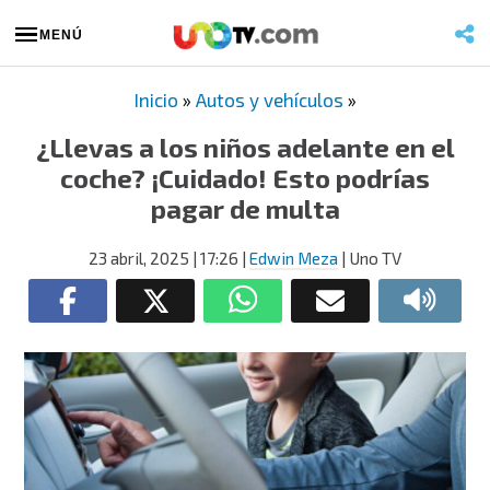
MENÚ
Inicio
»
Autos y vehículos
»
¿Llevas a los niños adelante en el
coche? ¡Cuidado! Esto podrías
pagar de multa
23 abril, 2025
| 17:26
|
Edwin Meza
| Uno TV