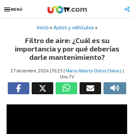
MENÚ
Inicio
»
Autos y vehículos
»
Filtro de aire: ¿Cuál es su
importancia y por qué deberías
darle mantenimiento?
27 diciembre, 2024
| 10:25
|
Mario Alberto Ostos Chávez
|
Uno TV