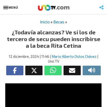
MENÚ
Inicio
»
Becas
»
¿Todavía alcanzas? Ve si los de
tercero de secu pueden inscribirse
a la beca Rita Cetina
12 diciembre, 2024
| 11:46
|
Mario Alberto Ostos Chávez
|
Uno TV