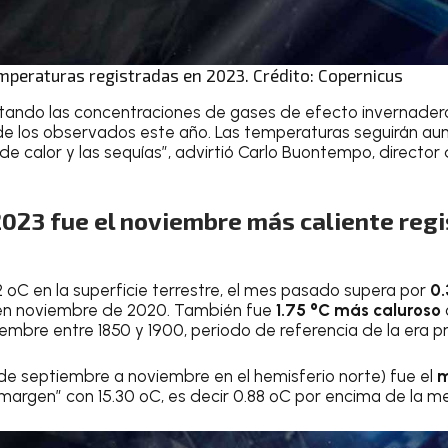
temperaturas registradas en 2023. Crédito: Copernicus
tando las concentraciones de gases de efecto invernade
de los observados este año. Las temperaturas seguirán au
 de calor y las sequías”, advirtió Carlo Buontempo, director 
023 fue el noviembre más caliente regis
 ºC en la superficie terrestre, el mes pasado supera por
0.
 en noviembre de 2020. También fue
1.75 °C más
caluroso
mbre entre 1850 y 1900, periodo de referencia de la era pre
de septiembre a noviembre en el hemisferio norte) fue el
 margen” con 15.30 ºC, es decir 0.88 ºC por encima de la m