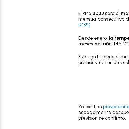
El año
2023
será el
má
mensual consecutivo de
(C3S)
Desde enero,
la tempe
meses del año
: 1.46 
Eso significa que el m
preindustrial, un umbra
Ya existían
proyeccione
especialmente después
previsión se confirmó.