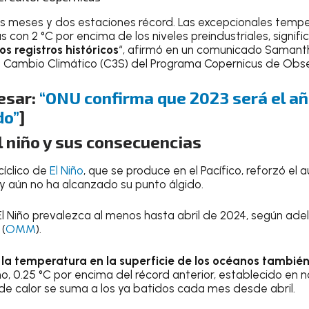
eis meses y dos estaciones récord. Las excepcionales temp
 con 2 °C por encima de los niveles preindustriales, signifi
s registros históricos
“, afirmó en un comunicado Samanth
e Cambio Climático (C3S) del Programa Copernicus de Obser
esar:
“ONU confirma que 2023 será el añ
do”
]
l niño y sus consecuencias
cíclico de
El Niño
, que se produce en el Pacífico, reforzó el
 aún no ha alcanzado su punto álgido.
 El Niño prevalezca al menos hasta abril de 2024, según ade
(
OMM
).
la temperatura en la superficie de los océanos también
o, 0.25 °C por encima del récord anterior, establecido en 
e calor se suma a los ya batidos cada mes desde abril.