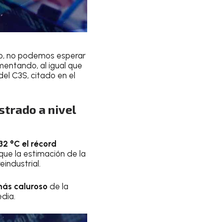
ro, no podemos esperar
mentando, al igual que
del C3S, citado en el
trado a nivel
32 °C el récord
que la estimación de la
industrial.
más
caluroso
de la
edia.