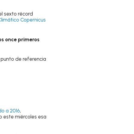
l sexto récord
Climático Copernicus
os once primeros
 punto de referencia
do a 2016
,
o este miércoles esa