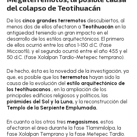
del colapso de Teotihuacán
De los
cinco grandes terremotos
descubiertos, al
menos dos de ellos afectaron a
Teotihuacán
en la
antigüedad teniendo un gran impacto en el
desarrollo de los estilos arquitectónicos. El primero
de ellos ocurrió entre los años 1-150 d.C. (fase
Miccaotli), y el segundo ocurrió entre el año 455 y el
50 d.C. (fase Xolalpan Tardío-Metepec temprano).
De hecho, ésta es la novedad de la investigación, ya
que, es posible que los
terremotos
hayan sido la
causa de la evolución del
estilo arquitectónico de
los teotihuacanos
, en la ampliación de los
principales edificios religiosos y políticos, las
pirámides del Sol y la Luna,
y la reconstrucción del
Templo de la Serpiente Emplumada.
En cuanto a los otros tres
megasismos
, estos
afectaron el área durante la fase Tlamimilolpa, la
fase Xolalpan Temprano y la fase Metepec Tardío.