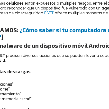
nos celulares
están expuestos a múltiples riesgos, entre ell
 para reconocer que un dispositivo fue vulnerado con un
age
mpresa de ciberseguridad
ESET
ofrece múltiples maneras de 
DAMOS:
¿Cómo saber si tu computadora o
?
]
malware de un dispositivo móvil Androi
ET
precisan diversas acciones que se pueden llevar a cabo
oid
.
y las descargas
”
aciones”
rome”
cenamiento”
r memoria caché”