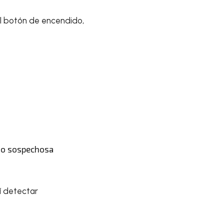
l botón de encendido,
a o sospechosa
í detectar