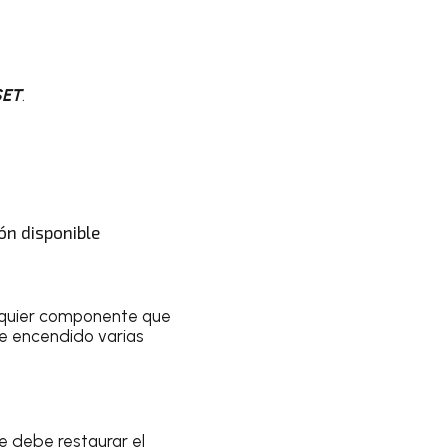
SET
.
ión disponible
lquier componente que
de encendido varias
e debe restaurar el