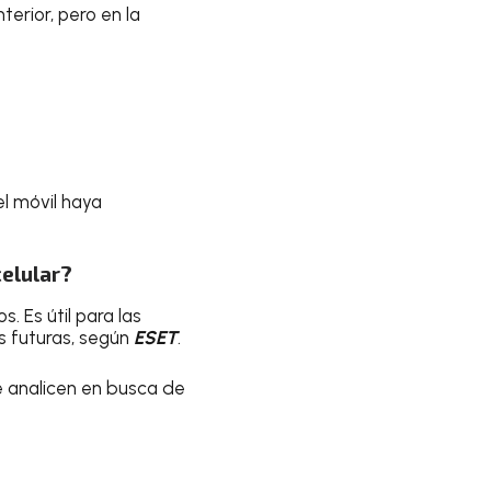
terior, pero en la
l móvil haya
celular?
s. Es útil para las
es futuras, según
ESET
.
e analicen en busca de