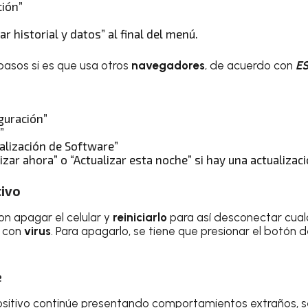
ción”
ar historial y datos” al final del menú.
pasos si es que usa otros
navegadores
, de acuerdo con
E
guración”
”
ualización de Software”
izar ahora” o “Actualizar esta noche” si hay una actualizac
tivo
n apagar el celular y
reiniciarlo
para así desconectar cua
o con
virus
. Para apagarlo, se tiene que presionar el botón 
e
ositivo continúe presentando comportamientos extraños, s