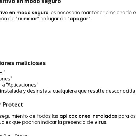
positivo en modo seguro
tivo en modo seguro
, es necesario mantener presionado e
ión de “
reiniciar
” en lugar de “
apagar
“.
ciones maliciosas
es”
iones”
 a “Aplicaciones”
 instalada y desinstala cualquiera que resulte desconocid
y Protect
n seguimiento de todas las
aplicaciones instaladas
para as
les que podrían indicar la presencia de
virus
.
e Play Store