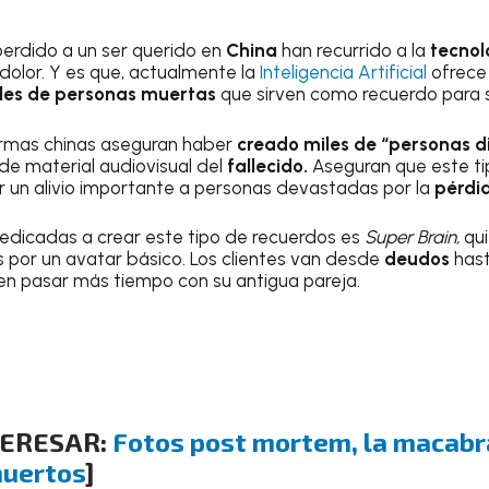
erdido a un ser querido en
China
han recurrido a la
tecnol
dolor. Y es que, actualmente la
Inteligencia Artificial
ofrece
tales de personas muertas
que sirven como recuerdo para 
firmas chinas aseguran haber
creado miles de “personas di
de material audiovisual del
fallecido.
Aseguran que este ti
 un alivio importante a personas devastadas por la
pérdid
edicadas a crear este tipo de recuerdos es
Super Brain,
qui
 por un avatar básico. Los clientes van desde
deudos
has
en pasar más tiempo con su antigua pareja.
TERESAR:
Fotos post mortem, la macabr
muertos
]