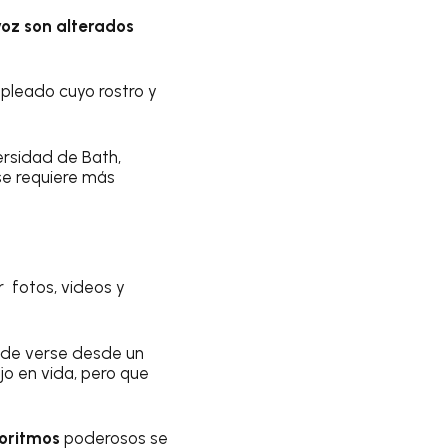
voz son alterados
mpleado cuyo rostro y
ersidad de Bath,
 se requiere más
r fotos, videos y
uede verse desde un
jo en vida, pero que
oritmos
poderosos se