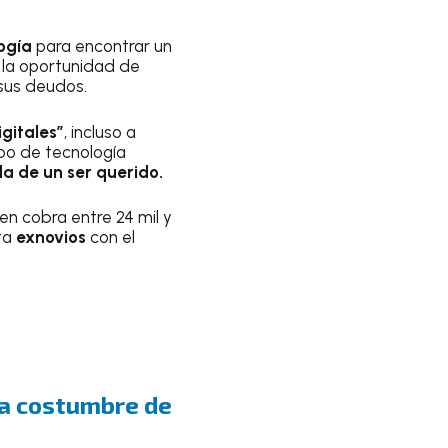
ogía
para encontrar un
 la oportunidad de
sus deudos.
gitales”
, incluso a
po de tecnología
a de un ser querido.
en cobra entre 24 mil y
ta
exnovios
con el
a costumbre de