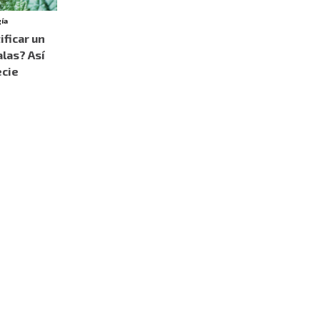
gía
ficar un
alas? Así
ecie