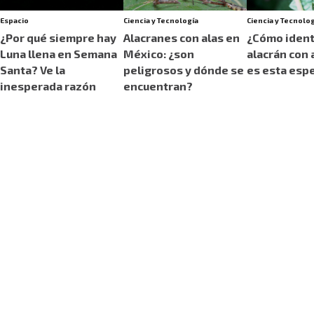
Espacio
Ciencia y Tecnología
Ciencia y Tecnolo
¿Por qué siempre hay
Alacranes con alas en
¿Cómo identi
Luna llena en Semana
México: ¿son
alacrán con 
Santa? Ve la
peligrosos y dónde se
es esta esp
inesperada razón
encuentran?