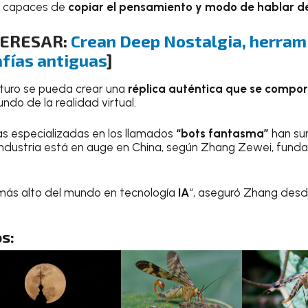
s capaces de
copiar el pensamiento y modo de hablar de
TERESAR:
Crean Deep Nostalgia, herram
afías antiguas
]
turo se pueda crear una
réplica auténtica que se comport
ndo de la realidad virtual.
s especializadas en los llamados
“bots fantasma”
han su
industria está en auge en China, según Zhang Zewei, funda
l más alto del mundo en tecnología
IA
“, aseguró Zhang desde
s: