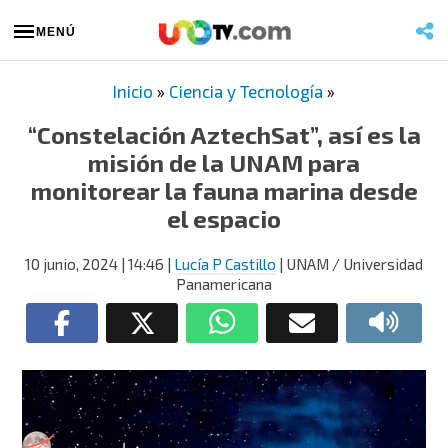
MENÚ
Inicio
»
Ciencia y Tecnología
»
“Constelación AztechSat”, así es la
misión de la UNAM para
monitorear la fauna marina desde
el espacio
10 junio, 2024
| 14:46
|
Lucía P Castillo
| UNAM / Universidad
Panamericana