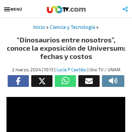
MENÚ
Inicio
»
Ciencia y Tecnología
»
“Dinosaurios entre nosotros”,
conoce la exposición de Universum:
fechas y costos
2 marzo, 2024
| 10:13
|
Lucía P Castillo
| Uno TV / UNAM