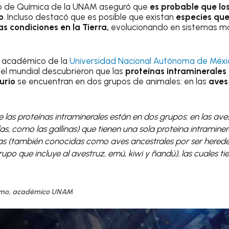
uto de Química de la UNAM aseguró que
es probable que los
o
. Incluso destacó que es posible que existan
especies que 
s condiciones en la Tierra,
evolucionando en sistemas má
 académico de la
Universidad Nacional Autónoma de Méx
vel mundial descubrieron que las
proteínas intraminerales 
urio
se encuentran en dos grupos de animales: en las
aves 
las proteínas intraminerales están en dos grupos: en las ave
, como las gallinas) que tienen una sola proteína intramine
as (también conocidas como aves ancestrales por ser herede
grupo que incluye al avestruz, emú, kiwi y ñandú), las cuales t
amo, académico UNAM