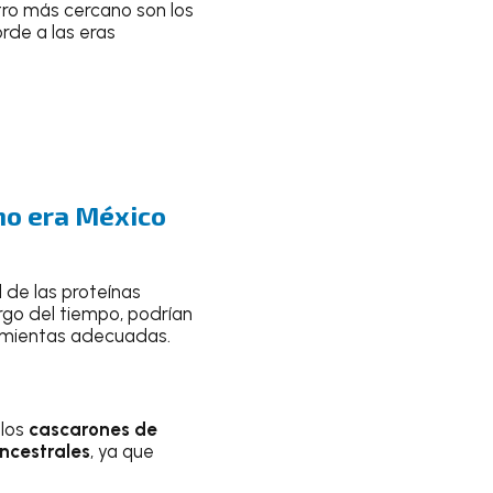
tro más cercano son los
rde a las eras
mo era México
l de las proteínas
argo del tiempo, podrían
amientas adecuadas.
los
cascarones de
ncestrales
, ya que