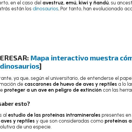
rto, en el caso del
avestruz, emú, kiwi y ñandú
, su ances
atrás están los
dinosaurios
, Por tanto, han evolucionado aco
TERESAR:
Mapa interactivo muestra có
s dinosaurios
]
ante, ya que, según el universitario, de entenderse el pape
ormación de
cascarones de huevo de aves y reptiles
a lo l
de
proteger a un ave en peligro de extinción
con las herr
saber esto?
s al
estudio de las proteínas intraminerales
presentes en 
aves y reptiles
y que son consideradas como
proteínas a
volutiva de una especie.