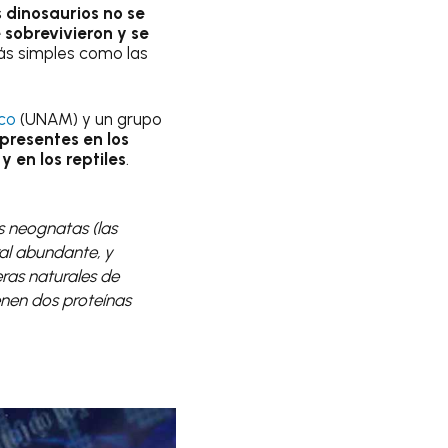
 dinosaurios no se
sobrevivieron y se
s simples como las
ico
(UNAM) y un grupo
presentes en los
y en los reptiles
.
s neognatas (las
ral abundante, y
ras naturales de
ienen dos proteínas