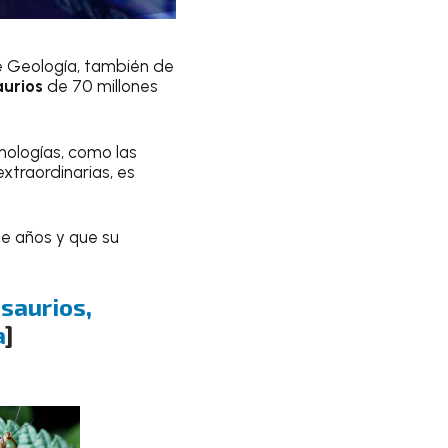
de Geología, también de
aurios
de 70 millones
ologías, como las
xtraordinarias, es
de años y que su
osaurios,
a
]