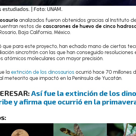
 estudiados. | Foto: UNAM.
nosaurio
analizados fueron obtenidos gracias al Instituto 
uentran restos de
cascarones de huevo de cinco hadros
osario, Baja California, México.
 que para este proyecto, han echado mano de ciertas tecn
iación sincrotrón con las que han conseguido resoluciones e
ios atómicos moleculares con mayor precisión.
ue la
extinción de los dinosaurios
ocurrió hace 70 millones 
al meteorito que impactó en la Península de Yucatán.
TERESAR:
Así fue la extinción de los din
ribe y afirma que ocurrió en la primaver
s: