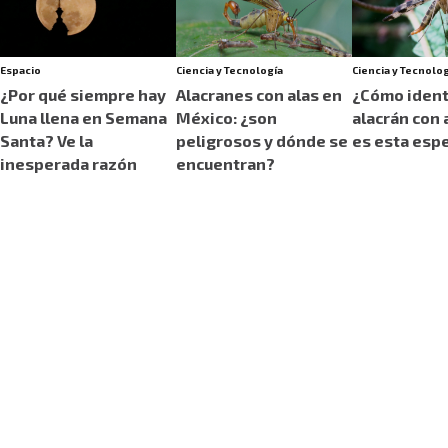
Espacio
Ciencia y Tecnología
Ciencia y Tecnolo
¿Por qué siempre hay
Alacranes con alas en
¿Cómo identi
Luna llena en Semana
México: ¿son
alacrán con 
Santa? Ve la
peligrosos y dónde se
es esta esp
inesperada razón
encuentran?