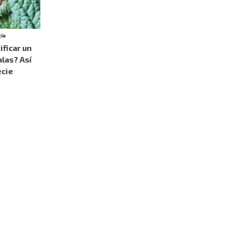
gía
ficar un
alas? Así
ecie