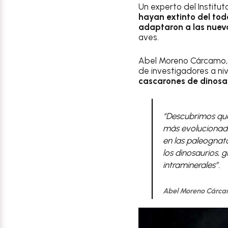
Un experto del Instit
hayan extinto del tod
adaptaron a las nueva
aves.
Abel Moreno Cárcamo,
de investigadores a ni
cascarones de dinosa
“Descubrimos que 
más evolucionadas
en las paleognat
los dinosaurios, 
intraminerales”.
Abel Moreno Cárc