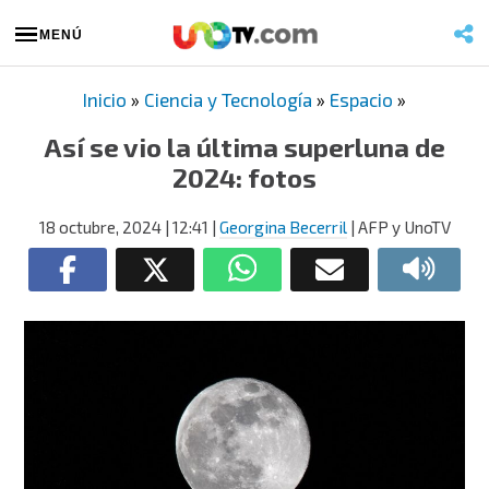
MENÚ
Inicio
»
Ciencia y Tecnología
»
Espacio
»
Así se vio la última superluna de
2024: fotos
18 octubre, 2024
| 12:41
|
Georgina Becerril
| AFP y UnoTV