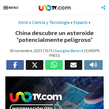
MENÚ
Inicio
»
Ciencia y Tecnología
»
Espacio
»
China descubre un asteroide
“potencialmente peligroso”
30 noviembre, 2023
| 10:15
|
Georgina Becerril
| EUROPA
PRESS