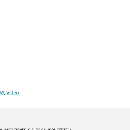
AM
,
Video
NICACIONES, S.A. DE C.V. (CONSERTEL)