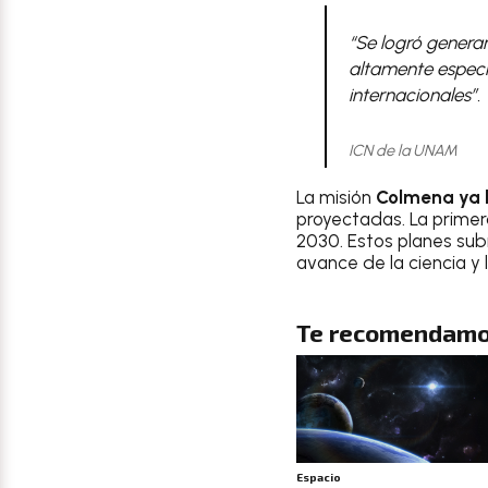
“Se logró genera
altamente especia
internacionales”.
ICN de la UNAM
La misión
Colmena ya h
proyectadas. La primer
2030. Estos planes sub
avance de la ciencia y 
Te recomendamo
Espacio