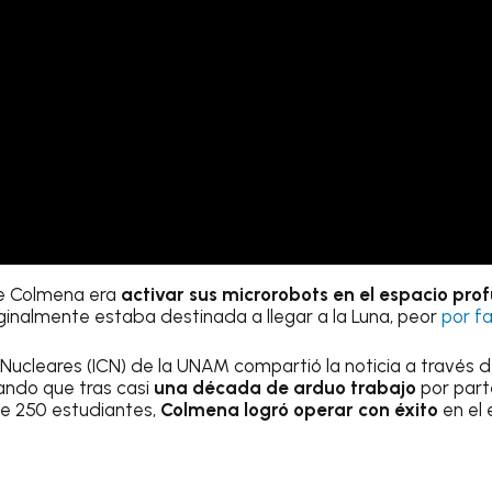
de Colmena era
activar sus microrobots en el espacio pro
iginalmente estaba destinada a llegar a la Luna, peor
por fa
s Nucleares (ICN) de la UNAM compartió la noticia a través
ando que tras casi
una década de arduo trabajo
por part
e 250 estudiantes,
Colmena logró operar con éxito
en el 