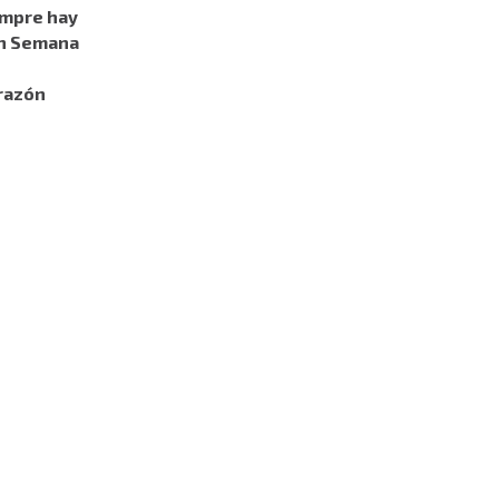
empre hay
en Semana
razón