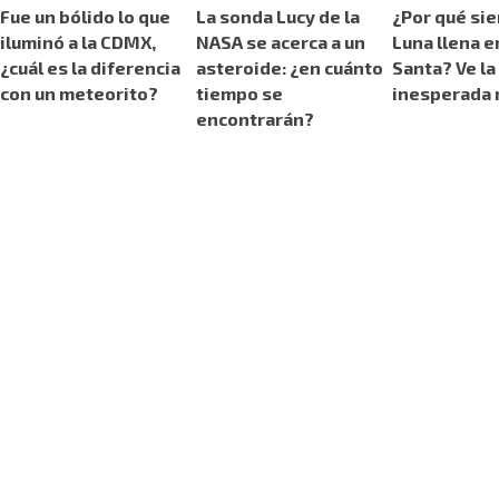
Fue un bólido lo que
La sonda Lucy de la
¿Por qué si
iluminó a la CDMX,
NASA se acerca a un
Luna llena 
¿cuál es la diferencia
asteroide: ¿en cuánto
Santa? Ve la
con un meteorito?
tiempo se
inesperada 
encontrarán?