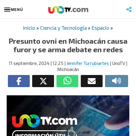
MENÚ
Inicio
»
Ciencia y Tecnología
»
Espacio
»
Presunto ovni en Michoacán causa
furor y se arma debate en redes
11 septiembre, 2024
| 12:25
|
Jennifer Turrubiartes
| UnoTV |
Michoacán