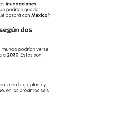
las
inundaciones
que podrían quedar
Qué pasará con
México
?
 según dos
l mundo podrían verse
a a
2030
. Estas son
una zona baja, plana y
e, en los próximos seis