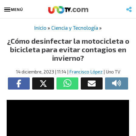
MENÚ
Inicio
»
Ciencia y Tecnología
»
¿Cómo desinfectar la motocicleta o
bicicleta para evitar contagios en
invierno?
14 diciembre, 2023
| 11:14
|
Francisco López
| Uno TV