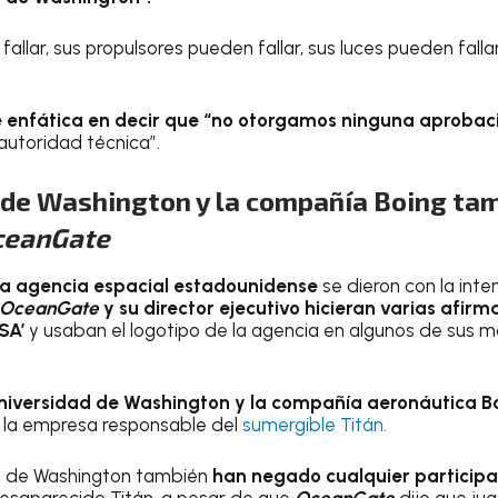
llar, sus propulsores pueden fallar, sus luces pueden falla
e enfática en decir que “no otorgamos ninguna aproba
 autoridad técnica”.
 de Washington y la compañía Boing ta
ceanGate
la agencia espacial estadounidense
se dieron con la inte
OceanGate
y su director ejecutivo hicieran varias afir
SA’
y usaban el logotipo de la agencia en algunos de sus m
niversidad de Washington y la compañía aeronáutica B
 la empresa responsable del
sumergible Titán.
ad de Washington también
han negado cualquier participac
esaparecido Titán, a pesar de que
OceanGate
dijo que ju