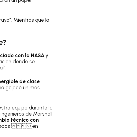
truyó”. Mientras que la
e
?
ciado con la NASA
y
alación donde se
l”.
ergible de clase
mia golpeó un mes
stro equipo durante la
 ingenieros de Marshall
mbio técnico con
ción basados en