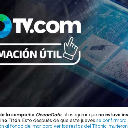
 de la compañía
OceanGate
, al asegurar que
no estuvo in
ino Titán
. Esto después de que este jueves
se confirmara 
n al fondo del mar para ver los restos del Titanic, murieron 