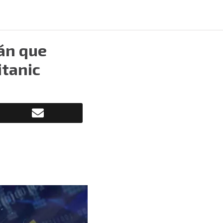
án que
itanic