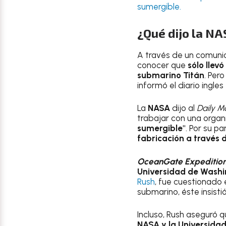
sumergible.
¿Qué dijo la NA
A través de un comuni
conocer que
sólo llev
submarino Titán
. Per
informó el diario ingles
La
NASA
dijo al
Daily M
trabajar con una organ
sumergible"
. Por su p
fabricación a través d
OceanGate Expeditio
Universidad de Washi
Rush
, fue cuestionado
submarino, éste insisti
Incluso, Rush aseguró q
NASA y la Universida