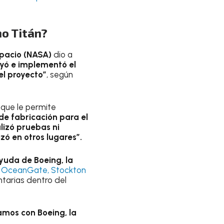
no Titán?
spacio (NASA)
dio a
uyó e implementó el
l proyecto”
, según
, que le permite
de fabricación para el
lizó pruebas ni
izó en otros lugares”.
yuda de Boeing, la
de OceanGate, Stockton
tarias dentro del
mos con Boeing, la