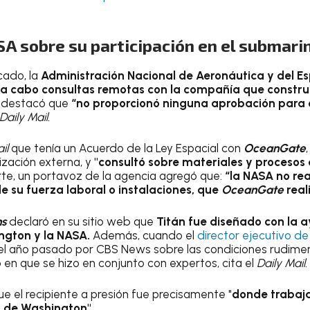
SA sobre su participación en el submari
cado, la
Administración Nacional de Aeronáutica y del E
ó a cabo consultas remotas con la compañía que constr
o destacó que
“no proporcionó ninguna aprobación para e
Daily Mail.
ail
que tenía un Acuerdo de la Ley Espacial con
OceanGate
ización externa, y
"consultó sobre materiales y procesos 
arte, un portavoz de la agencia agregó que:
“la NASA no rea
e su fuerza laboral o instalaciones, que
OceanGate
real
ns
declaró en su sitio web que
Titán fue diseñado con la a
ngton y la NASA.
Además, cuando el
director ejecutivo 
 el año pasado por CBS News sobre las condiciones rudimen
ó en que se hizo en conjunto con expertos, cita el
Daily Mail.
ue el recipiente a presión fue precisamente "
donde trabaja
d de Washington".