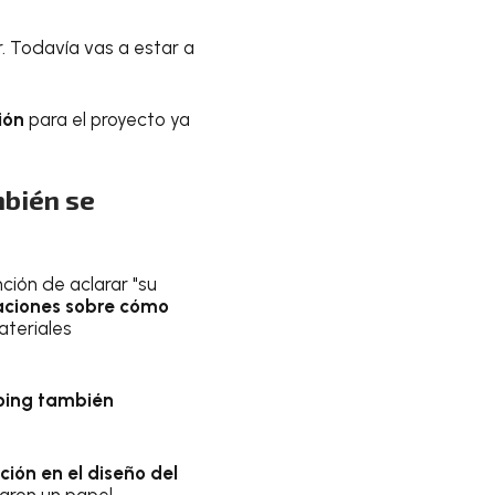
r. Todavía vas a estar a
ción
para el proyecto ya
mbién se
nción de aclarar "su
maciones sobre cómo
ateriales
oing también
ión en el diseño del
garon un papel