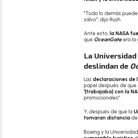
"Todo lo demás puede fa
salvo", dijo Rush.
Ante esto,
la NASA fu
que
OceanGate
era la
La Universidad
deslindan de
O
Las
declaraciones de 
papel después de que
‘[trabajaba] con la NA
promocionales".
Y, después de que la
U
tomaran distancia
de
Boeing y la Universid
sumergible turístico
d