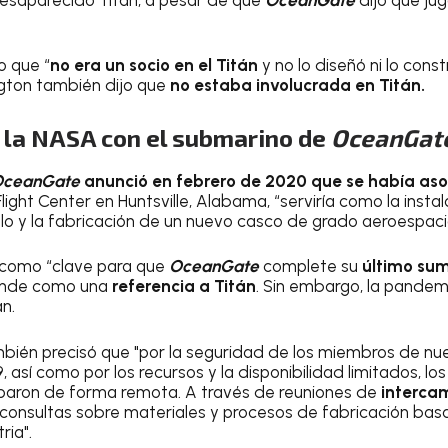
o que “
no era un socio en el Titán
y no lo diseñó ni lo cons
gton también dijo que
no estaba involucrada en Titán.
 la NASA con el submarino de
OceanGat
ceanGate
anunció en febrero de 2020 que se había aso
light Center en Huntsville, Alabama, “serviría como la inst
llo y la fabricación de un nuevo casco de grado aeroespacia
ó como “clave para que
OceanGate
complete su
último sum
iende como una
referencia a Titán
. Sin embargo, la pande
an.
bién precisó que "por la seguridad de los miembros de nue
sí como por los recursos y la disponibilidad limitados, los
iparon de forma remota. A través de reuniones de
interca
on consultas sobre materiales y procesos de fabrica
ria".