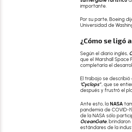
importante.
Por su parte, Boeing dij
Universidad de Washin
¿Cómo se ligó a
Según el diario inglés,
O
que el Marshall Space F
completaría el desarro
El trabajo se describi
‘Cyclops
‘
“, que se ent
después y frustró el pl
Ante esto, la
NASA
tam
pandemia de COVID-19, a
de la NASA sólo partic
OceanGate
, brindar
estándares de la indust