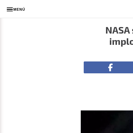
MENÚ
NASA 
implo