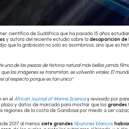
ner, científica de Sudáfrica que ha pasado 15 años estudi
cos
y autora del reciente estudio sobre la
desaparición de 
 dijo que la grabación no sólo es asombrosa, sino que es hist
 una de las piezas de historia natural más bellas jamás fil
que las imágenes se transmitan, se volverán virales. El mund
sí al respecto porque es tan único".
o en el
African Journal of Marine Science
y revisado por pare
o plazo y datos de marcado para mostrar que los
grandes 
s regiones
de la costa de Gansbaai por miedo a ser cazad
esde 2017 al menos
siete grandes
tiburones blancos
habían