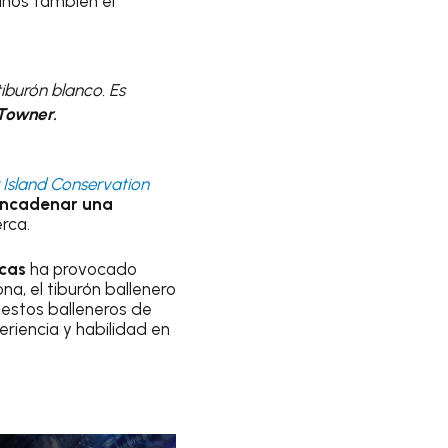
gunos también el
iburón blanco. Es
Towner.
 Island Conservation
sencadenar una
rca.
rcas
ha provocado
a, el tiburón ballenero
 estos balleneros de
periencia y habilidad en