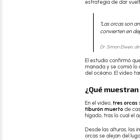
estrategia de dar vuelt
"Las orcas son an
convierten en dep
Dr. Simon Elwen, dir
El estudio confirmó qu
manada y se comió lo q
del océano. El video t
¿Qué muestran
En el video,
tres orcas
tiburón
muerto
de casi
hígado, tras lo cual el
Desde las alturas, las
orcas se alejan del lu