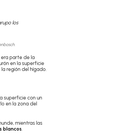
grupo los
lenbosch.
era parte de la
ón en la superficie
la región del hígado.
a superficie con un
lo en la zona del
hunde, mientras las
s blancos
.