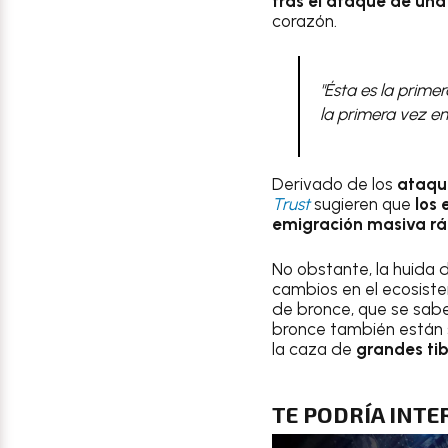
tras el ataque de una
corazón.
"Ésta es la prime
la primera vez e
Derivado de los
ataque
Trust
sugieren que
los
emigración masiva r
No obstante, la huida 
cambios en el ecosiste
de bronce, que se sabe
bronce también están 
la caza de
grandes ti
TE PODRÍA INTE