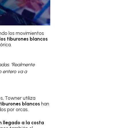
ando los movimientos
los tiburones blancos
órica.
madas. "Realmente
o entero va a
s, Towner utiliza
tiburones blancos
han
os por orcas.
 llegado a la costa