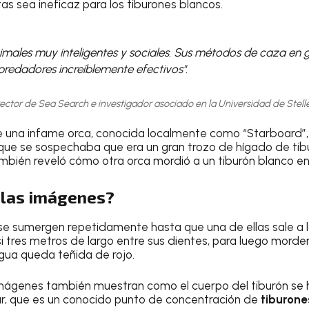
as sea ineficaz para los tiburones blancos.
imales muy inteligentes y sociales. Sus métodos de caza en 
redadores increíblemente efectivos".
ector de Sea Search e investigador asociado en la Universidad de Stel
e una infame orca, conocida localmente como “Starboard”, 
ue se sospechaba que era un gran trozo de hígado de tibur
ambién reveló cómo otra orca mordió a un tiburón blanco en 
 las imágenes?
se sumergen repetidamente hasta que una de ellas sale a l
 tres metros de largo entre sus dientes, para luego morder
 agua queda teñida de rojo.
 imágenes también muestran como el cuerpo del tiburón se 
gar, que es un conocido punto de concentración de
tiburone