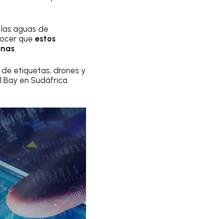
las aguas de
nocer que
estos
inas
.
 de etiquetas, drones y
l Bay en Sudáfrica