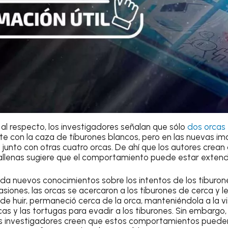
 al respecto, los investigadores señalan que sólo
dos orcas
e con la caza de tiburones blancos, pero en las nuevas im
 junto con otras cuatro orcas. De ahí que los autores crean 
allenas sugiere que el comportamiento puede estar exten
nda nuevos conocimientos sobre los intentos de los tiburon
asiones, las orcas se acercaron a los tiburones de cerca y 
r de huir, permaneció cerca de la orca, manteniéndola a la v
s y las tortugas para evadir a los tiburones. Sin embargo, 
los investigadores creen que estos comportamientos puede