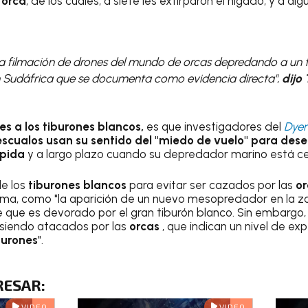
 orca
, de los cuales, a siete les extirparon el hígado, y a al
ra filmación de drones del mundo de orcas depredando a un t
n Sudáfrica que se documenta como evidencia directa",
dijo 
s a los tiburones blancos,
es que investigadores del
Dyer
 escualos usan su sentido del "miedo de vuelo" para de
ápida
y a largo plazo cuando su depredador marino está ce
de los
tiburones blancos
para evitar ser cazados por las
o
ma, como "la aparición de un nuevo mesopredador en la zon
 que es devorado por el gran tiburón blanco. Sin embargo,
siendo atacados por las
orcas
, que indican un nivel de ex
burones
".
RESAR
:
VIDEO
VIDEO