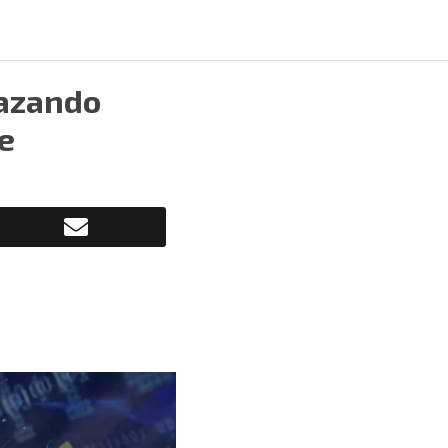
cazando
e