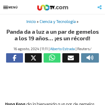
MENÚ
Inicio
»
Ciencia y Tecnología
»
Panda da a luz a un par de gemelos
a los 19 años… ¡es un récord!
16 agosto, 2024
| 11:11
|
Alberto Estrada
| Reuters/
Hong Kong
dio la bienvenida a un par de gemelos