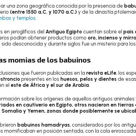
ar una zona geográfica conocida por la presencia de
babu
erio
(entre 1550 a.C. y 1070 a.C.)
y de la dinastía ptolemai
mbas y templos
.
s en jeroglíficos del
Antiguo Egipto
cuentan sobre el
país 
neros podían obtener productos como
oro, incienso y mirr
sido desconocida y durante siglos fue un misterio para los 
las momias de los babuinos
nclusiones que fueron publicadas en la
revista eLife
, los es
estroncio
presentes en los
huesos, pelos y dientes
de esas
n el
este de África y el sur de Arabia
.
formación sobre los orígenes de aquellos antiguos animales
riados en cautiverio en Egipto, otros nacieron en tierras
uti, Somalia y Yemen, zonas donde posiblemente se ubic
brieron
babuinos hamadryas
, considerados por los anti
Los momificaban en posición sentada, con la cola enroscada