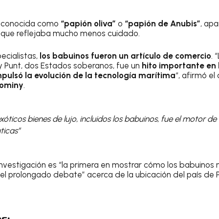
e, conocida como
“papión oliva”
o
“papión de Anubis”
, ap
 que reflejaba mucho menos cuidado.
ecialistas,
los babuinos fueron un artículo de comercio
. 
 y Punt, dos Estados soberanos, fue un
hito importante en l
ulsó la evolución de la tecnología marítima
“, afirmó el
Dominy
.
xóticos bienes de lujo, incluidos los babuinos, fue el motor de
ticas”
investigación es “la primera en mostrar cómo los babuino
r el prolongado debate” acerca de la ubicación del país de 
s: