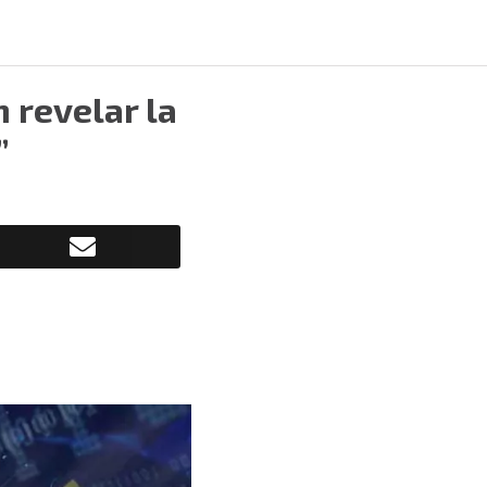
 revelar la
”