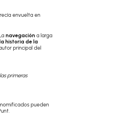
arecía envuelta en
“La
navegación
a larga
a historia de la
 autor principal del
 las primeras
s momificados pueden
Punt.