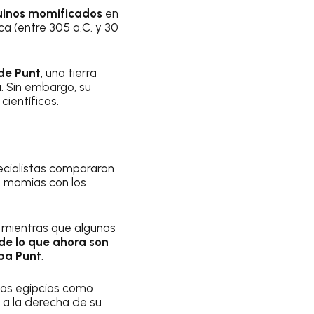
inos momificados
en
ca (entre 305 a.C. y 30
de Punt
, una tierra
a
. Sin embargo, su
científicos.
pecialistas compararon
 momias con los
: mientras que algunos
 de lo que ahora son
aba Punt
.
guos egipcios como
 a la derecha de su