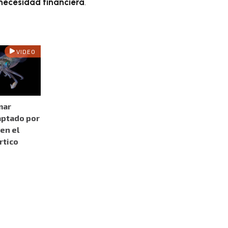
necesidad financiera
.
VIDEO
mar
aptado por
en el
rtico