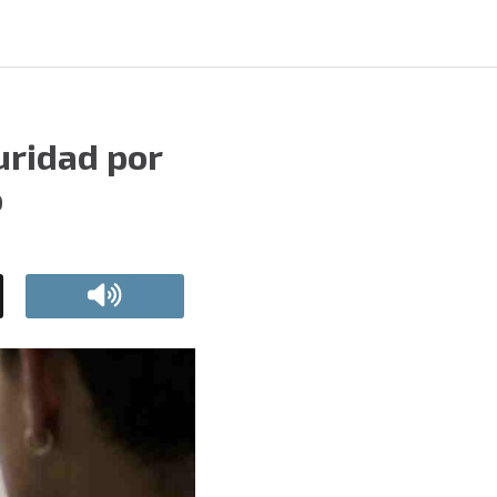
uridad por
o