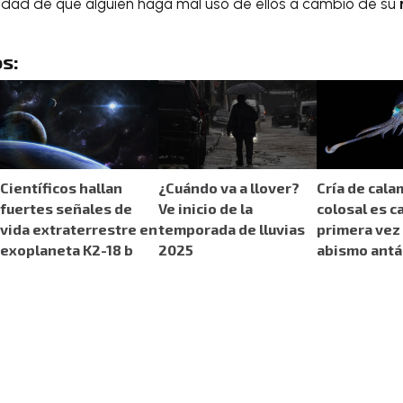
ilidad de que alguien haga mal uso de ellos a cambio de su
s:
Científicos hallan
¿Cuándo va a llover?
Cría de cala
fuertes señales de
Ve inicio de la
colosal es c
vida extraterrestre en
temporada de lluvias
primera vez 
exoplaneta K2-18 b
2025
abismo antá