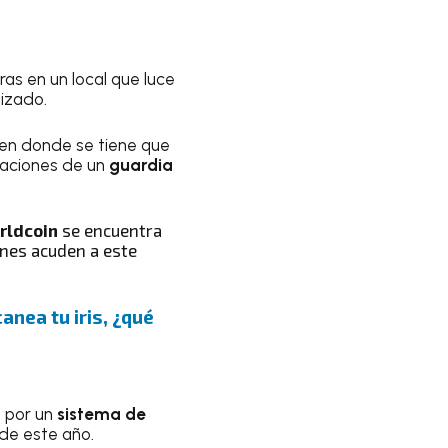
as en un local que luce
lizado.
 en donde se tiene que
caciones de un
guardia
rldcoin
se encuentra
enes acuden a este
anea tu iris, ¿qué
o por un
sistema de
 de este año.