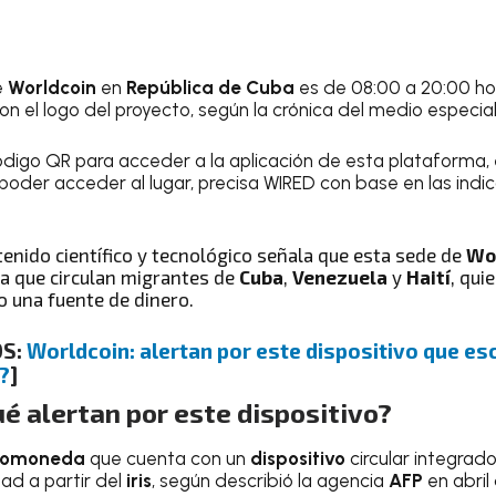
e
Worldcoin
en
República de Cuba
es de 08:00 a 20:00 hor
n el logo del proyecto, según la crónica del medio especia
código QR para acceder a la aplicación de esta plataforma,
poder acceder al lugar, precisa WIRED con base en las indi
enido científico y tecnológico señala que esta sede de
Wo
la que circulan migrantes de
Cuba
,
Venezuela
y
Haití
, qui
o una fuente de dinero.
OS:
Worldcoin: alertan por este dispositivo que esc
?
]
ué alertan por este dispositivo?
tomoneda
que cuenta con un
dispositivo
circular integrad
ad a partir del
iris
, según describió la agencia
AFP
en abril