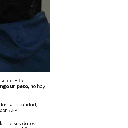
uso de esta
engo un peso
, no hay
dan su identidad,
con AFP.
alor de sus datos