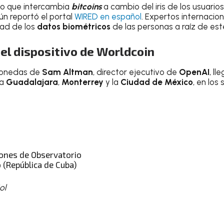
tivo que intercambia
bitcoins
a cambio del iris de los usuarios
gún reportó el portal
WIRED en español
. Expertos internacio
dad de los
datos biométricos
de las personas a raíz de est
el dispositivo de Worldcoin
omonedas de
Sam Altman
, director ejecutivo de
OpenAI
, l
 a
Guadalajara
,
Monterrey
y la
Ciudad de México
, en los
ones de Observatorio
 (República de Cuba)
ol