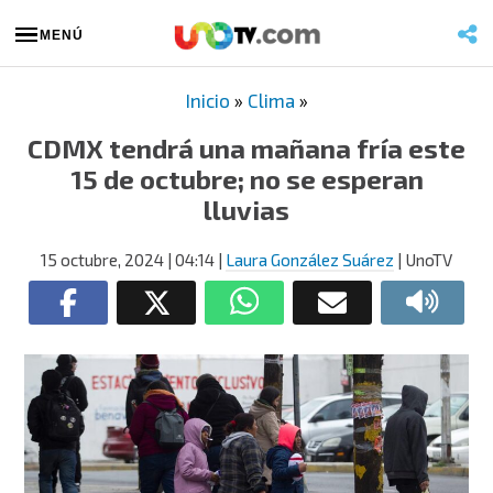
MENÚ
Inicio
»
Clima
»
CDMX tendrá una mañana fría este
15 de octubre; no se esperan
lluvias
15 octubre, 2024
| 04:14
|
Laura González Suárez
| UnoTV