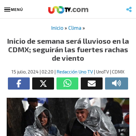
MENÚ
Inicio
»
Clima
»
Inicio de semana será lluvioso en la
CDMX; seguirán las fuertes rachas
de viento
15 julio, 2024
| 02:20
|
Redacción Uno TV
| UnoTV | CDMX