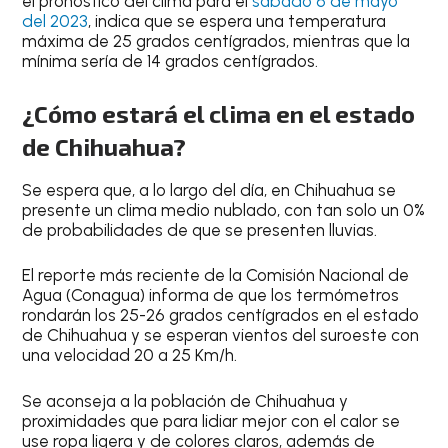
el
pronóstico del clima
para el
sábado 6 de mayo
del 2023
, indica que se espera una
temperatura
máxima de 25 grados centígrados
, mientras que la
mínima sería de 14 grados centígrados.
¿Cómo estará el clima en el estado
de Chihuahua?
Se espera que, a lo largo del día, en Chihuahua se
presente un clima medio nublado, con tan solo un
0%
de probabilidades de que se presenten lluvias
.
El reporte más reciente de la
Comisión Nacional de
Agua (Conagua)
informa de que los termómetros
rondarán los
25-26 grados centígrados
en el estado
de Chihuahua y se esperan vientos del suroeste con
una velocidad 20 a 25 Km/h.
Se aconseja a la población de
Chihuahua
y
proximidades que para lidiar mejor con el calor
se
use ropa ligera
y de
colores claros
, además de