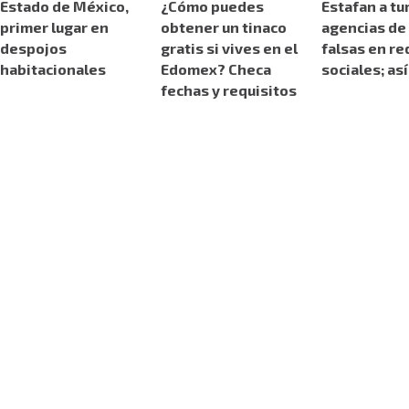
Estado de México,
¿Cómo puedes
Estafan a tu
primer lugar en
obtener un tinaco
agencias de 
despojos
gratis si vives en el
falsas en re
habitacionales
Edomex? Checa
sociales; as
fechas y requisitos