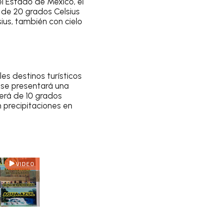
l Estado de México
, el
de 20 grados Celsius
ius
, también con
cielo
les destinos turísticos
se presentará una
erá de 10 grados
 precipitaciones en
VIDEO