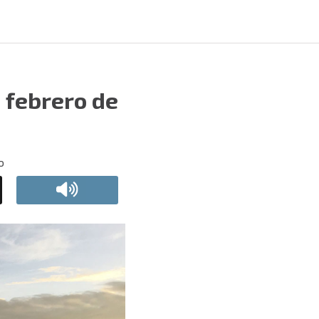
e febrero de
o