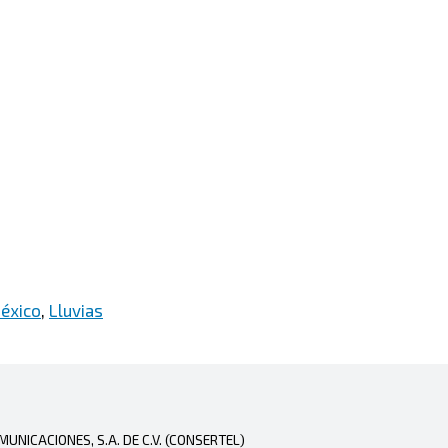
éxico
,
Lluvias
NICACIONES, S.A. DE C.V. (CONSERTEL)