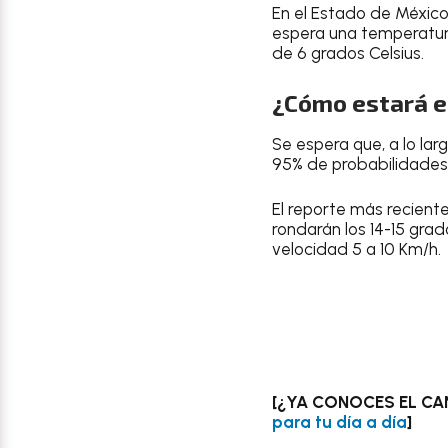
En el
Estado de Méxic
espera una
temperatur
de 6 grados Celsius.
¿Cómo estará el
Se espera que, a lo lar
95% de probabilidades
El reporte más recient
rondarán los
14-15 grad
velocidad 5 a 10 Km/h.
[¿YA CONOCES EL CA
para tu día a día
]