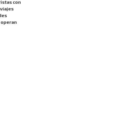
ristas con
viajes
des
í operan