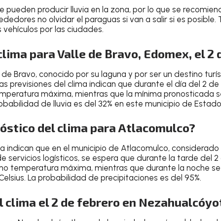
e pueden producir lluvia en la zona, por lo que se recomien
rededores
no olvidar el paraguas si van a salir
si es posible
 vehículos por las ciudades.
clima para Valle de Bravo, Edomex, el 2 
e de Bravo
, conocido por
su laguna
y por ser un
destino turí
 las previsiones del clima indican que durante el
día del 2 de
temperatura máxima
, mientras que la
mínima pronosticada s
robabilidad de lluvia es del
32% en este municipio de Estad
nóstico del clima para Atlacomulco?
ma
indican que en el
municipio de Atlacomulco
, considerado
e servicios logísticos
, se espera que durante la tarde del
2
mo temperatura máxima, mientras que durante la noche se
Celsius
. La
probabilidad de precipitaciones es del 95%
.
l clima el 2 de febrero en Nezahualcóy