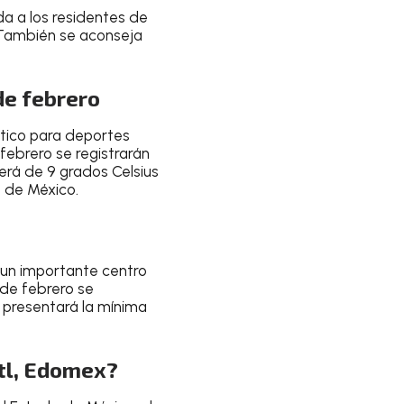
da a los residentes de
. También se aconseja
de febrero
stico para deportes
 febrero
se registrarán
erá de 9 grados Celsius
o de México
.
 un
importante centro
 de febrero
se
 presentará la mínima
otl, Edomex?