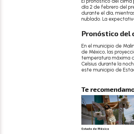
El
pronóstico del clima
día
2 de febrero del p
durante el día, mientra
nublado
.
La expectativa
Pronóstico del 
En el
municipio de Mali
de México
, las proyec
temperatura
máxima de
Celsius durante la noc
este municipio de Est
Te recomendamo
Estado de México