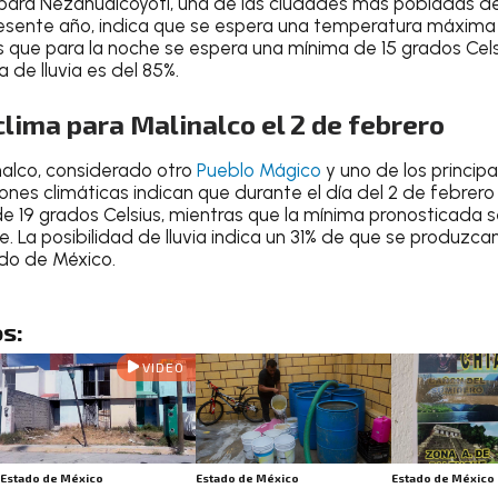
 para Nezahualcóyotl
, una de las
ciudades más pobladas de
resente año
, indica que se espera una temperatura
máxima 
s que para la
noche
se espera una
mínima de 15 grados Cels
 de lluvia es del 85%
.
clima para Malinalco el 2 de febrero
nalco
, considerado otro
Pueblo Mágico
y uno de los principa
ciones climáticas indican que durante el
día del 2 de febrero
 19 grados Celsius
, mientras que la
mínima pronosticada s
he
. La posibilidad de lluvia indica un
31% de que se produzcan
ado de México
.
s:
VIDEO
Estado de México
Estado de México
Estado de México