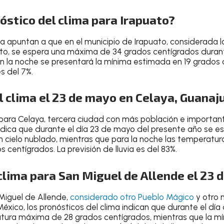
nóstico del clima para Irapuato?
ma
apuntan a que en el
municipio de Irapuato
, considerada 
to
, se espera una
máxima de 34 grados centígrados durant
 en la noche se presentará la mínima estimada en
19 grados 
es del 7%
.
 clima el 23 de mayo en Celaya, Guanaj
 para Celaya
, tercera ciudad con más población e importa
ndica que durante el día
23 de mayo del presente año
se e
n
cielo nublado
, mientras que para la
noche
las temperatur
os centígrados
.
La previsión de lluvia es del 83%
.
clima para San Miguel de Allende el 23
Miguel de Allende
,
considerado otro
Pueblo Mágico
y otro 
 México
, los pronósticos del clima indican que durante el
día
atura
máxima de 28 grados centígrados
, mientras que la
mí