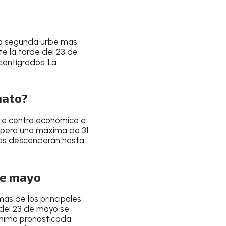
la
segunda urbe más
e la tarde
del
23 de
centígrados
. La
uato?
nte
centro económico e
spera una
máxima de 31
as descenderán hasta
 de mayo
más de los principales
 del 23 de mayo
se
nima pronosticada