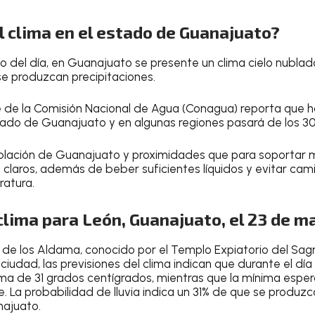
 clima en el estado de Guanajuato?
go del día, en Guanajuato se presente un clima cielo nublad
se produzcan precipitaciones
.
e de la
Comisión Nacional de Agua (Conagua)
reporta que ha
tado de Guanajuato y en algunas regiones pasará de los
30
blación de
Guanajuato
y proximidades que para soportar m
 claros
, además de
beber suficientes líquidos
y
evitar cami
ratura
.
clima para León, Guanajuato, el 23 de m
n de los Aldama
, conocido por el
Templo Expiatorio del Sag
ciudad, las previsiones del clima indican que durante el
día
a de 31 grados centígrados
, mientras que la
mínima esper
e
. La probabilidad de lluvia indica un
31% de que se produzc
najuato
.