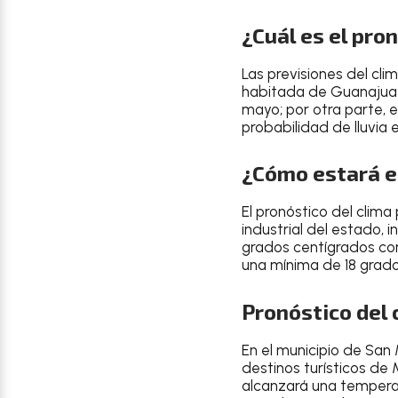
¿Cuál es el pro
Las
previsiones del cli
habitada de Guanajua
mayo
; por otra parte,
probabilidad de lluvia 
¿Cómo estará el
El
pronóstico del clima
industrial
del estado, i
grados centígrados
co
una
mínima de 18 grad
Pronóstico del 
En el
municipio de San 
destinos turísticos de
alcanzará una temper