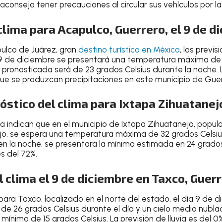
conseja tener precauciones al circular sus vehículos por l
clima para Acapulco, Guerrero, el 9 de d
pulco de Juárez
, gran
destino turístico en México
, las previ
 9 de diciembre
se presentará una temperatura
máxima de 
 pronosticada será de 23 grados Celsius durante la noche
.
ue se produzcan precipitaciones en este municipio de Gue
nóstico del clima para Ixtapa Zihuatanej
ma
indican que en el
municipio de Ixtapa Zihuatanejo
, popul
jo
, se espera una
temperatura máxima de 32 grados Celsius
, en la noche, se presentará la mínima estimada en
24 grados
es del 72%
.
 clima el 9 de diciembre en Taxco, Guer
 para Taxco
, localizado en el norte del estado, el día
9 de d
de 26 grados Celsius
durante el día y un cielo
medio nubla
a
mínima de 15 grados Celsius
.
La previsión de lluvia es del 0