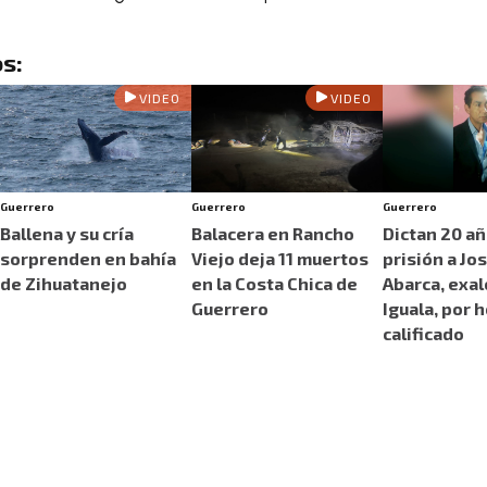
s:
VIDEO
VIDEO
Guerrero
Guerrero
Guerrero
Ballena y su cría
Balacera en Rancho
Dictan 20 a
sorprenden en bahía
Viejo deja 11 muertos
prisión a Jo
de Zihuatanejo
en la Costa Chica de
Abarca, exal
Guerrero
Iguala, por 
calificado