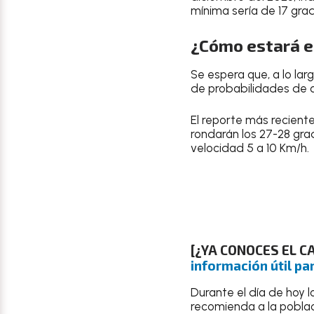
mínima sería de 17 grad
¿Cómo estará el
Se espera que, a lo lar
de probabilidades de q
El reporte más recient
rondarán los
27-28 gra
velocidad 5 a 10 Km/h.
[¿YA CONOCES EL 
información útil par
Durante el día de hoy l
recomienda a la pobla