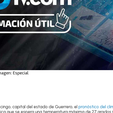
magen: Especial
ncingo
, capital del estado de Guerrero, el
pronóstico del cl
ndica que se espera una
temperatura máxima de 27 grados C