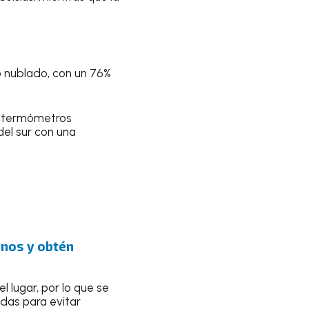
io nublado, con un
76%
s termómetros
del sur con una
uenos y obtén
l lugar, por lo que se
adas
para evitar