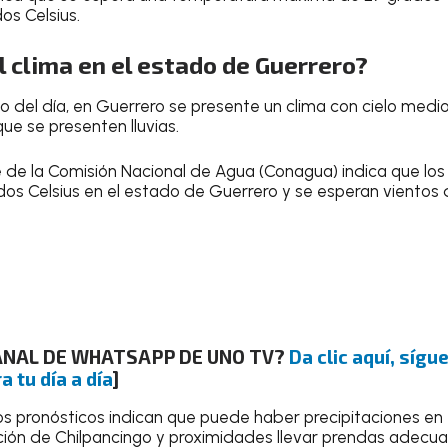
os Celsius.
 clima en el estado de Guerrero?
go del día, en Guerrero se presente un clima con cielo med
ue se presenten lluvias
.
e de la
Comisión Nacional de Agua (Conagua)
indica que lo
dos Celsius
en el estado de Guerrero y se esperan vientos 
CANAL DE WHATSAPP DE UNO TV?
Da clic aquí, síg
a tu día a día
]
os pronósticos indican que puede haber precipitaciones en e
ción de
Chilpancingo
y proximidades
llevar prendas adecu