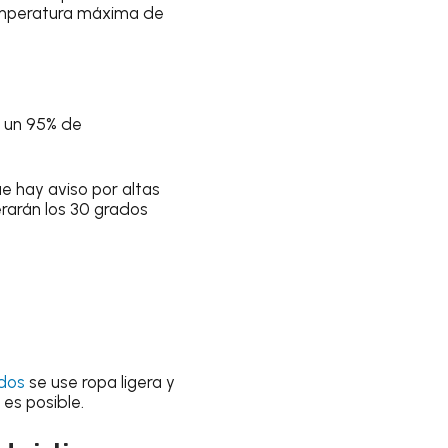
mperatura máxima de
n un
95% de
e hay aviso por altas
rarán los
30 grados
idos
se use ropa ligera
y
 es posible
.