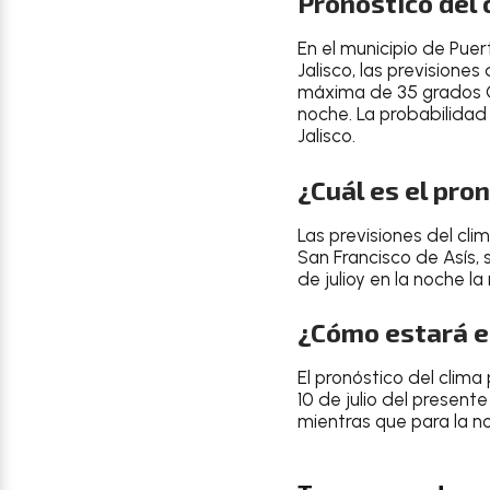
Pronóstico del c
En el
municipio de Puer
Jalisco
, las previsione
máxima de 35 grados C
noche
. La probabilidad
Jalisco
.
¿Cuál es el pro
Las
previsiones del cli
San Francisco de Asís
,
de julio
y en la noche l
¿Cómo estará el
El
pronóstico del clima
10 de julio del present
mientras que para la
n