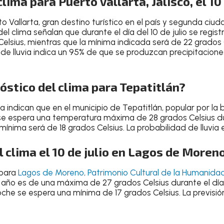
lima para Puerto Vallarta, Jalisco, el 10 
to Vallarta
, gran
destino turístico en el país y segunda ci
s del clima señalan que durante el
día del 10 de julio
se regist
elsius
, mientras que la
mínima indicada será de 22 grados 
 de lluvia indica un
95% de que se produzcan precipitacione
nóstico del clima para Tepatitlán?
ma
indican que en el
municipio de Tepatitlán
, popular por la 
 se espera una
temperatura máxima de 28 grados Celsius du
a mínima será de
18 grados Celsius
. La
probabilidad de lluvia 
 clima el 10 de julio en Lagos de Moreno
 para
Lagos de Moreno
, Patrimonio Cultural de la Humanida
e año
es de una
máxima de 27 grados Celsius
durante el día
oche
se espera una
mínima de 17 grados Celsius
.
La previsió