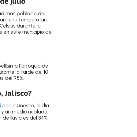
de julio
udad más poblada de
rará una temperatura
Celsius durante la
s en este municipio de
bellísima
Parroquia de
rante la tarde
del
10
es del 95%
.
, Jalisco?
d
por la Unesco, el día
 y un
medio nublado
,
n de lluvia es del 34%
.