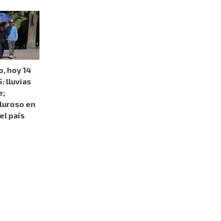
, hoy 14
: lluvias
e;
luroso en
el país