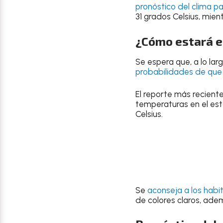
pronóstico del clima
pa
31 grados Celsius
, mien
¿Cómo estará el
Se espera que, a lo lar
probabilidades de que 
El reporte más recient
temperaturas en el est
Celsius
.
Se
aconseja a los hab
de
colores claros
, ade