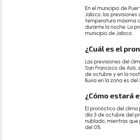
En el
municipio de Puer
Jalisco
, las previsione
temperatura
máxima d
durante la noche
. La p
municipio de Jalisco
.
¿Cuál es el pro
Las
previsiones del cli
San Francisco de Asís
,
de octubre
y en la noc
lluvia en la zona es del
¿Cómo estará el
El
pronóstico del clima
día
3 de octubre del p
nublado
, mientras que
del 0%
.