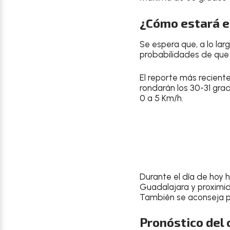
¿Cómo estará el
Se espera que, a lo lar
probabilidades de que
El reporte más recient
rondarán los
30-31 grad
0 a 5 Km/h.
Durante el día de hoy h
Guadalajara
y proxim
También se aconseja pr
Pronóstico del c