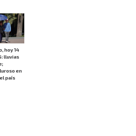
, hoy 14
: lluvias
e;
luroso en
el país