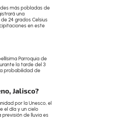
udades más pobladas de
istrará una
de 24 grados Celsius
ipitaciones en este
bellísima
Parroquia de
rante la tarde
del
3
La
probabilidad de
no, Jalisco?
anidad por la Unesco, el
 el día y un
cielo
a previsión de lluvia es