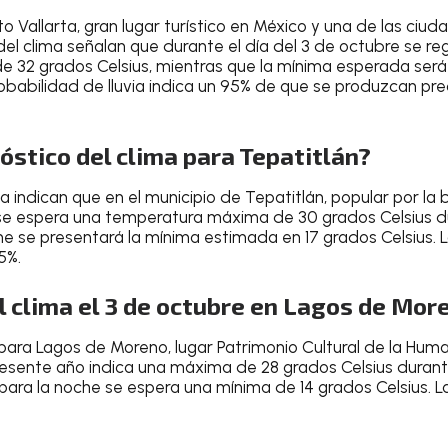
to Vallarta
, gran
lugar turístico en México y una de las ci
s del clima señalan que durante el
día del 3 de octubre
se reg
e 32 grados Celsius
, mientras que la
mínima esperada será 
robabilidad de lluvia indica un
95% de que se produzcan prec
nóstico del clima para Tepatitlán?
ma
indican que en el
municipio de Tepatitlán
, popular por la 
 se espera una
temperatura máxima de 30 grados Celsius du
he se presentará la mínima estimada en
17 grados Celsius
. 
 5%
.
 clima el 3 de octubre en Lagos de More
 para Lagos de Moreno
, lugar Patrimonio Cultural de la Hum
resente año
indica una
máxima de 28 grados Celsius
durante
 para la
noche
se espera una
mínima de 14 grados Celsius
.
L