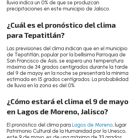
lluvia indica un
0% de que se produzcan
precipitaciones en este municipio de Jalisco
.
¿Cuál es el pronóstico del clima
para Tepatitlán?
Las
previsiones del clima
indican que en el
municipio
de Tepatitlán
, popular por la bellísima
Parroquia de
San Francisco de Asís
, se espera una
temperatura
máxima de 34 grados centígrados durante la tarde
del
9 de mayo
y en la noche se presentará la mínima
estimada en
15 grados centígrados
. La
probabilidad
de lluvia en la zona es del 0%
.
¿Cómo estará el clima el 9 de mayo
en Lagos de Moreno, Jalisco?
El
pronóstico del clima para
Lagos de Moreno
, lugar
Patrimonio Cultural de la Humanidad por la Unesco,
este
9 de mayo,
es de una
máxima de 33 grados