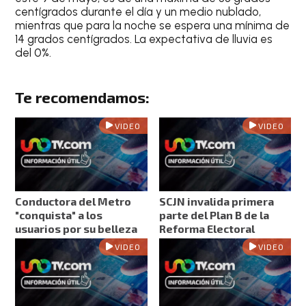
centígrados
durante el día y un
medio nublado
,
mientras que para la
noche
se espera una
mínima de
14 grados centígrados
.
La expectativa de lluvia es
del 0%
.
Te recomendamos:
VIDEO
VIDEO
Conductora del Metro
SCJN invalida primera
"conquista" a los
parte del Plan B de la
usuarios por su belleza
Reforma Electoral
VIDEO
VIDEO