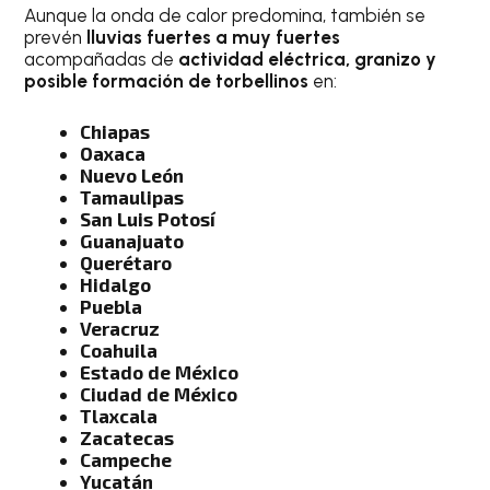
Aunque la onda de calor predomina, también se
prevén
lluvias fuertes a muy fuertes
acompañadas de
actividad eléctrica, granizo y
posible formación de torbellinos
en:
Chiapas
Oaxaca
Nuevo León
Tamaulipas
San Luis Potosí
Guanajuato
Querétaro
Hidalgo
Puebla
Veracruz
Coahuila
Estado de México
Ciudad de México
Tlaxcala
Zacatecas
Campeche
Yucatán