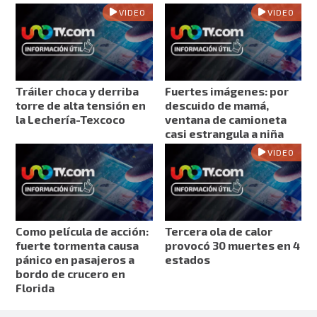
VIDEO
VIDEO
Tráiler choca y derriba
Fuertes imágenes: por
torre de alta tensión en
descuido de mamá,
la Lechería-Texcoco
ventana de camioneta
casi estrangula a niña
VIDEO
Como película de acción:
Tercera ola de calor
fuerte tormenta causa
provocó 30 muertes en 4
pánico en pasajeros a
estados
bordo de crucero en
Florida