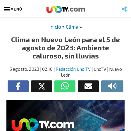
MENÚ
Inicio
»
Clima
»
Clima en Nuevo León para el 5 de
agosto de 2023: Ambiente
caluroso, sin lluvias
5 agosto, 2023
| 02:10
|
Redacción Uno TV
| UnoTV | Nuevo
León