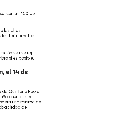
oso, con un
40% de
e las altas
s los termómetros
ndición
se use ropa
bra si es posible
.
, el 14 de
a de Quintana Roo e
 año
anuncia una
spera una
mínima de
obabilidad de