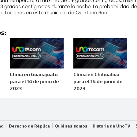
 una temperatura
máxima de 29 grados centígrados
, mien
23 grados centígrados durante la noche
. La probabilidad de
pitaciones en este municipio de Quintana Roo
.
s:
Clima en Guanajuato
Clima en Chihuahua
para el 14 de junio de
para el 14 de junio de
2023
2023
ad
Derecho de Réplica
Quiénes somos
Historia de UnoTV