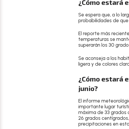
¿Cómo estará el
Se espera que, a lo la
probabilidades de que
El reporte más recient
temperaturas se mante
superarán los
30 grado
Se aconseja a los hab
ligera
y de
colores clar
¿Cómo estará el
junio?
El
informe meteorológi
importante lugar turíst
máxima de 33 grados 
26 grados centígrados
precipitaciones en esta