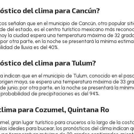
nóstico del clima para Cancún?
cos
señalan que en el
municipio de Cancún
, otro popular
sit
e del estado, es el centro turístico mexicano más recono
hoy la ciudad espera una
temperatura máxima de 32 grado
; por otra parte, en la noche se presentará la mínima esti
lidad de lluvia es del 40%
.
nóstico del clima para Tulum?
ma
indican que en el
municipio de Tulum
, conocido en el p
origen maya
, se espera una
temperatura máxima de 33 gra
 de junio
; por otra parte, en la noche se presentará la mín
a
probabilidad de precipitaciones es del 94%
.
 clima para Cozumel, Quintana Ro
umel
, gran
lugar turístico para cruceros a lo largo de la cos
ías ideales para bucear
, los pronósticos del clima indican 