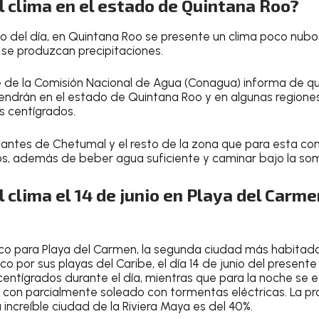
 clima en el estado de Quintana Roo?
rgo del día, en Quintana Roo se presente un clima poco nub
 se produzcan precipitaciones
.
e de la
Comisión Nacional de Agua (Conagua)
informa de qu
ndrán en el estado de Quintana Roo y en algunas regione
s centígrados
.
itantes de
Chetumal
y el resto de la zona que para esta co
os
, además de
beber agua suficiente
y
caminar bajo la som
 clima el 14 de junio en Playa del Carmen
co para Playa del Carmen
, la segunda ciudad más habitad
ico por sus playas del Caribe, el día
14 de junio del presente
centígrados
durante el día, mientras que para la
noche
se e
, con
parcialmente soleado con tormentas eléctricas
.
La pr
 increíble ciudad de la Riviera Maya es del 40%
.