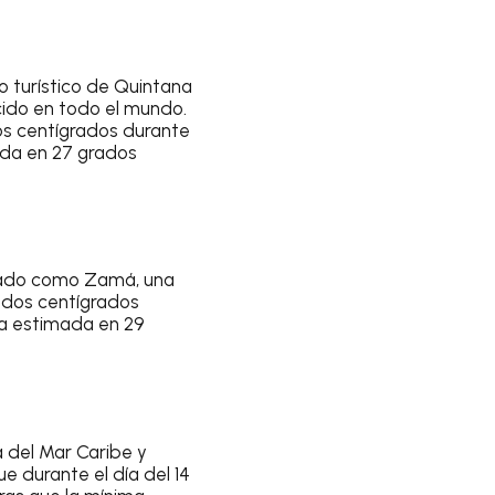
io turístico de Quintana
cido en todo el mundo
.
s centígrados durante
mada en
27 grados
asado como
Zamá, una
dos centígrados
ima estimada en
29
ta del Mar Caribe y
que durante el
día del 14