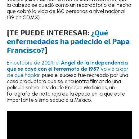
la cabeza se quedó como un recordatorio del hecho
que cobró la vida de 160 personas a nivel nacional
(39 en CDMX).
[TE PUEDE INTERESAR:
¿Qué
enfermedades ha padecido el Papa
Francisco?
]
En octubre de 2024, el
Ángel de la Independencia
que se cayó con el terremoto de 1957
volvió a dar
de qué hablar
, pues el suceso fue recreado por una
casa productora que se encuentra filmando una
película sobre la vida de Enrique Metinides, un
fotógrafo de nota roja de la época en la que este
importante sismo sacudió a México.