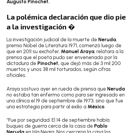
Augusto Pinochet.
La polémica declaración que dio pie
a la investigación �
La investigación judicial de la muerte de
Neruda
,
premio Nobel de Literatura 1971, comenzó luego de
que en 2011 su exchofer,
Manuel Araya
, relatara a la
prensa que el poeta pudo ser envenenado por la
dictadura de
Pinochet,
que dejó más de 3 mil 200
muertos y unos 38 mil torturados, según cifras
oficiales.
Araya sostuvo ayer en rueda de prensa que
Neruda
no estaba tan enfermo como para ser ingresado en
una clínica el 19 de septiembre de 1973, sino que fue
una estrategia para partir al exilio a
México
.
“Fue por seguridad. El 14 de septiembre había
buques de guerra cerca de la casa de
Pablo
Neruda
en Isla Negra. Nos cercaron la casa los