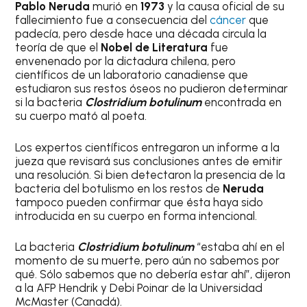
Pablo Neruda
murió en
1973
y la causa oficial de su
fallecimiento fue a consecuencia del
cáncer
que
padecía, pero desde hace una década circula la
teoría de que el
Nobel de Literatura
fue
envenenado por la dictadura chilena, pero
científicos de un laboratorio canadiense que
estudiaron sus restos óseos no pudieron determinar
si la bacteria
Clostridium botulinum
encontrada en
su cuerpo mató al poeta.
Los expertos científicos entregaron un informe a la
jueza que revisará sus conclusiones antes de emitir
una resolución. Si bien detectaron la presencia de la
bacteria del botulismo en los restos de
Neruda
tampoco pueden confirmar que ésta haya sido
introducida en su cuerpo en forma intencional.
La bacteria
Clostridium botulinum
“estaba ahí en el
momento de su muerte, pero aún no sabemos por
qué. Sólo sabemos que no debería estar ahí”, dijeron
a la AFP Hendrik y Debi Poinar de la Universidad
McMaster (Canadá).