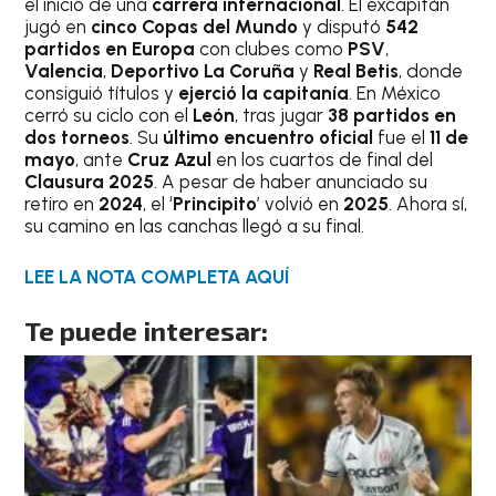
el inicio de una
carrera internacional
. El excapitán
jugó en
cinco Copas del Mundo
y disputó
542
partidos en Europa
con clubes como
PSV
,
Valencia
,
Deportivo La Coruña
y
Real Betis
, donde
consiguió títulos y
ejerció la capitanía
. En México
cerró su ciclo con el
León
, tras jugar
38 partidos en
dos torneos
. Su
último encuentro oficial
fue el
11 de
mayo
, ante
Cruz Azul
en los cuartos de final del
Clausura 2025
. A pesar de haber anunciado su
retiro en
2024
, el ‘
Principito
’ volvió en
2025
. Ahora sí,
su camino en las canchas llegó a su final.
LEE LA NOTA COMPLETA AQUÍ
Te puede interesar: