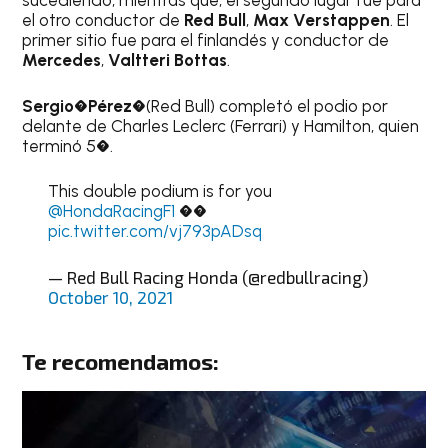
sucediendo; mientras que, el segundo lugar fue para
el otro conductor de
Red Bull
,
Max Verstappen
. El
primer sitio fue para el finlandés y conductor de
Mercedes
,
Valtteri Bottas
.
Sergio
�
Pérez
�(Red Bull) completó el podio por
delante de Charles Leclerc (Ferrari) y Hamilton, quien
terminó 5�.
This double podium is for you
@HondaRacingF1
��
pic.twitter.com/vj793pADsq
— Red Bull Racing Honda (@redbullracing)
October 10, 2021
Te recomendamos: