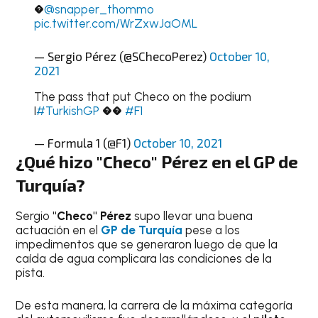
�
@snapper_thommo
pic.twitter.com/WrZxwJaOML
— Sergio Pérez (@SChecoPerez)
October 10,
2021
The pass that put Checo on the podium
I
#TurkishGP
��
#F1
— Formula 1 (@F1)
October 10, 2021
¿Qué hizo "Checo" Pérez en el GP de
Turquía?
Sergio
"Checo" Pérez
supo llevar una buena
actuación en el
GP de Turquía
pese a los
impedimentos que se generaron luego de que la
caída de agua complicara las condiciones de la
pista.
De esta manera, la carrera de la máxima categoría