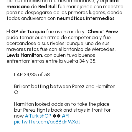
del automovilismo fue desarrollándose, y el
piloto
mexicano
de
Red Bull
fue manejando con maestría
para no despegarse de los primeros lugares, donde
todos anduvieron con
neumáticos intermedios
.
El
GP de Turquía
fue avanzando y
"Checo" Pérez
pudo tomar buen ritmo de competencia y fue
acercándose a sus rivales; aunque, uno de sus
mayores retos fue con el británico de Mercedes,
Lewis Hamilton
, con quien tuvo buenos
enfrentamientos entre la vuelta 34 y 35.
LAP 34/35 of 58
Brilliant battling between Perez and Hamilton
O
Hamilton looked odds on to take the place
but Perez fights back and stays in front for
now
#TurkishGP
��
#F1
pic.twitter.com/aoBBdnMXdJ