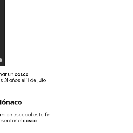
nar un
casco
 31 años el 11 de julio
 Mónaco
í en especial este fin
esentar el
casco