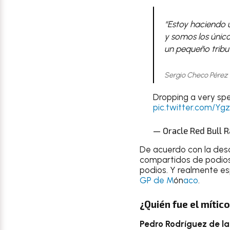
“Estoy haciendo u
y somos los único
un pequeño tribut
Sergio Checo Pérez
Dropping a very spec
pic.twitter.com/Yg
— Oracle Red Bull R
De acuerdo con la desc
compartidos de podios 
podios. Y realmente e
GP de M
ón
aco
.
¿Quién fue el mític
Pedro Rodríguez de l