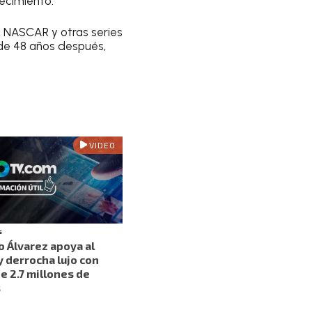
lecimiento.
, NASCAR y otras series
de 48 años después,
VIDEO
s
o Álvarez apoya al
y derrocha lujo con
e 2.7 millones de
s