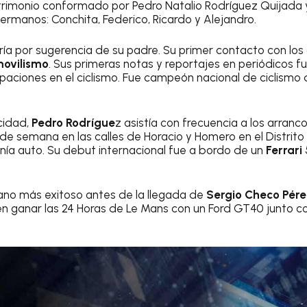
trimonio conformado por Pedro Natalio Rodríguez Quijada 
ermanos: Conchita, Federico, Ricardo y Alejandro.
ía por sugerencia de su padre. Su primer contacto con lo
ovilismo
. Sus primeras notas y reportajes en periódicos 
ipaciones en el ciclismo. Fue campeón nacional de ciclismo
cidad,
Pedro Rodrígue
z asistía con frecuencia a los arran
 de semana en las calles de Horacio y Homero en el Distrito
enía auto. Su debut internacional fue a bordo de un
Ferrari
icano más exitoso antes de la llegada de
Sergio Checo Pére
en ganar las 24 Horas de Le Mans con un Ford GT40 junto co