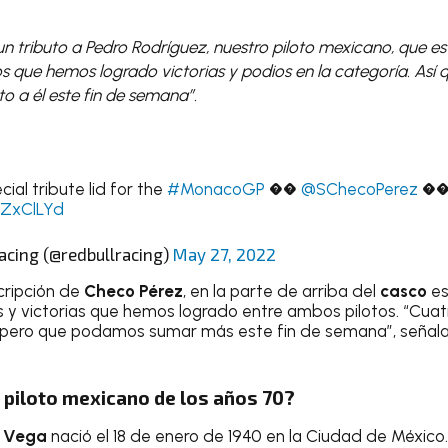
n tributo a Pedro Rodríguez, nuestro piloto mexicano, que es
s que hemos logrado victorias y podios en la categoría. Así 
o a él este fin de semana”.
ial tribute lid for the
#MonacoGP
��
@SChecoPerez
�
zZxClLYd
acing (@redbullracing)
May 27, 2022
ripción de
Checo Pérez
, en la parte de arriba del
casco
es
y victorias que hemos logrado entre ambos pilotos. “Cuatr
spero que podamos sumar más este fin de semana”, señala 
o piloto mexicano de los años 70?
a Vega
nació el 18 de enero de 1940 en la Ciudad de México.