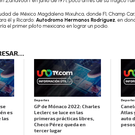
 en Zandvoort en junio de 1971, poco antes de su trágico fal
 ciudad de México Magdalena Mixuhca, donde F1, Champ Car
a él y Ricardo:
Autodromo Hermanos Rodríguez
, en don
ría el primer piloto mexicano en lograr un podio.
ERESAR…
Deportes
Deporte
 se
GP de Mónaco 2022: Charles
Canel
ién es
Leclerc se luce en las
Atlas 
 las
primeras prácticas libres,
auto d
Checo Pérez queda en
peso
tercer lugar