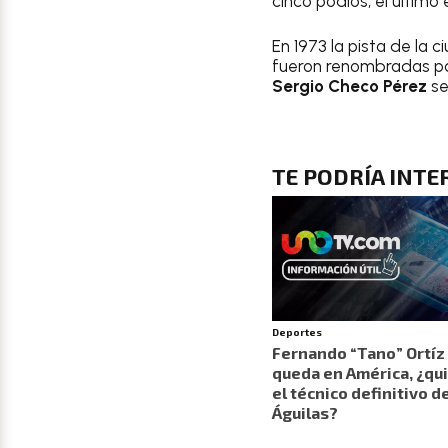
cinco podios, el último
En 1973 la pista de la
fueron renombradas par
Sergio Checo Pérez
se
TE PODRÍA INT
Deportes
Fernando “Tano” Ortíz
queda en América, ¿qu
el técnico definitivo de
Águilas?