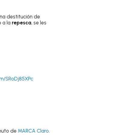
una destitución de
o a la
repesca
, se les
com/SRoDj85XPc
inuto de
MARCA Claro
.