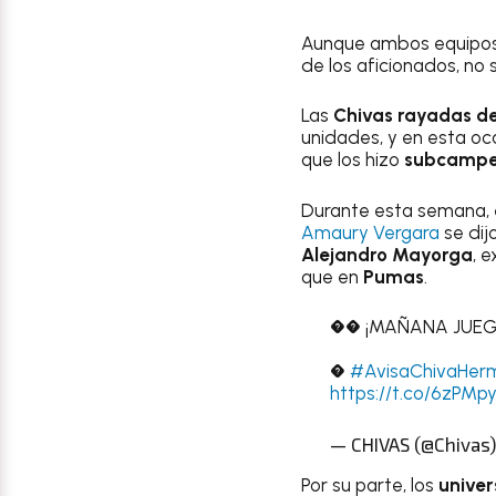
Aunque ambos equipos
de los aficionados, no 
Las
Chivas rayadas d
unidades, y en esta oca
que los hizo
subcamp
Durante esta semana, 
Amaury Vergara
se dij
Alejandro Mayorga
, 
que en
Pumas
.
�� ¡MAÑANA JUEG
�
#AvisaChivaHer
https://t.co/6zPMp
— CHIVAS (@Chivas
Por su parte, los
univer