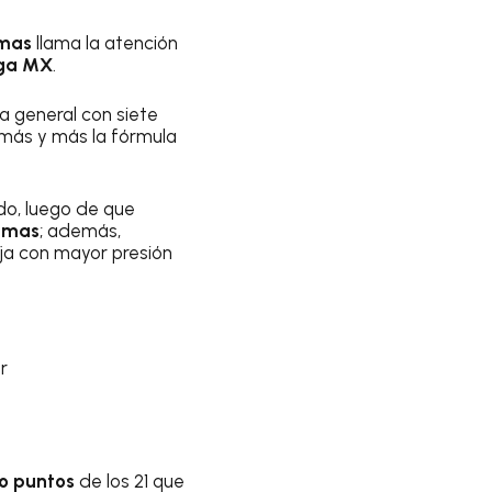
umas
llama la atención
iga MX
.
a general con siete
más y más la fórmula
do, luego de que
umas
; además,
ja con mayor presión
r
co puntos
de los 21 que