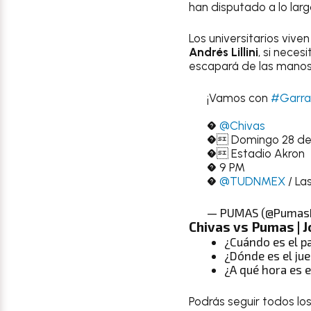
han disputado a lo larg
Los universitarios vive
Andrés Lillini
, si neces
escapará de las manos
¡Vamos con
#Garra
�
@Chivas
� Domingo 28 de
� Estadio Akron
� 9 PM
�
@TUDNMEX
/ Las
— PUMAS (@Puma
Chivas vs Pumas
| 
¿Cuándo es el p
¿Dónde es el ju
¿A qué hora es e
Podrás seguir todos lo