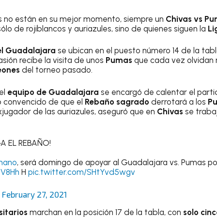
 no están en su mejor momento, siempre un
Chivas vs P
sólo de rojiblancos y auriazules, sino de quienes siguen la
L
el Guadalajara
se ubican en el puesto número 14 de la tabl
sión recibe la visita de unos
Pumas
que cada vez olvidan 
eones
del torneo pasado.
el
equipo de Guadalajara
se encargó de calentar el parti
o convencido de que el
Rebaño sagrado
derrotará a los
P
exjugador de las auriazules, aseguró que en
Chivas
se traba
A EL REBAÑO!
mano
, será domingo de apoyar al Guadalajara vs. Pumas po
yV8Hh
H
pic.twitter.com/SHtYvd5wgv
)
February 27, 2021
sitarios
marchan en la posición 17 de la tabla, con
solo cin