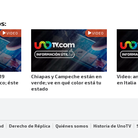
s:
VIDEO
VIDEO
19
Chiapas y Campeche están en
Video: a
co; éste
verde; ve en qué color está tu
en Italia
estado
ad
Derecho de Réplica
Quiénes somos
Historia de UnoTV