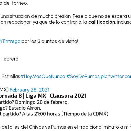
o del torneo.
n una situación de mucha presión. Pese a que no se espera 
itan reaccionar, ya que de lo contrario, la
calificación
, inclus
.
YEntrega
por los 3 puntos de visita!
 febrero
 Estrellas
#HoyMásQueNunca
#SoyDePumas
pic.twitter.
sMX)
February 28, 2021
Jornada 8 | Liga MX | Clausura 2021
artido? Domingo 28 de febrero.
ego? Estadio Akron.
l partido? A las 21:00 horas (Tiempo de la CDMX)
s detalles del Chivas vs Pumas en el tradicional minuto a m