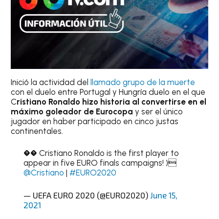
Inició la actividad del
llamado grupo de la muerte
con el duelo entre Portugal y Hungría duelo en el que
C
ristiano Ronaldo hizo historia al convertirse en el
máximo goleador de Eurocopa
y ser el único
jugador en haber participado en cinco justas
continentales.
�� Cristiano Ronaldo is the first player to
appear in five EURO finals campaigns! )
@Cristiano
|
#EURO2020
— UEFA EURO 2020 (@EURO2020)
June 15,
2021