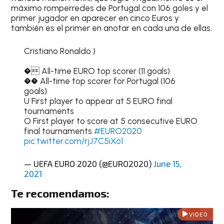
máximo romperredes de Portugal con 106 goles y el
primer jugador en aparecer en cinco Euros y
también es el primer en anotar en cada una de ellas.
Cristiano Ronaldo )
� All-time EURO top scorer (11 goals)
�� All-time top scorer for Portugal (106
goals)
U First player to appear at 5 EURO final
tournaments
O First player to score at 5 consecutive EURO
final tournaments
#EURO2020
pic.twitter.com/rjJ7C5iXo1
— UEFA EURO 2020 (@EURO2020)
June 15,
2021
Te recomendamos:
VIDEO