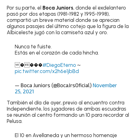
Por su parte, el
Boca Juniors
, donde el exdelantero
pasó por dos etapas (1981-1982 y 1995-1998),
compartió un breve material donde se aprecian
algunos pasajes del último cotejo que la figura de la
Albiceleste jugó con la camiseta azul y oro.
Nunca te fuiste.
Estás en el corazón de cada hincha.
����
#DiegoEterno
~
pic.twitter.com/x2h6e1jbBd
— Boca Juniors (@BocaJrsOficial)
November
25, 2021
También el día de ayer, previo al encuentro contra
Independiente, los jugadores de ambas escuadras
se reunión al centro formando un 10 para recordar al
Pelusa.
El 10 en Avellaneda y un hermoso homenaje