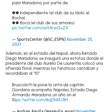
para Maradona, por parte de:
�� Independiente (el club de su ídolo, el
Bocha)
�� Boca (el club de sus amores)
pic.twitter.com/axS4rwGsZA
— SportsCenter (@SC_ESPN)
November 25,
2021
Además, en el estadio del Napoli, ahora llamado
Diego Maradona, se inauguró una estatua donde el
presidente del club Aurelio De Laurentiis colocó una
ofrenda floral, mientras los fanáticos cantaban y
recordaban al “10”.
Bruscolotti le pone la cinta de capitán,
Giordano acompaña. Napoles, Estadio Diego
Armando Maradona, un año sin el
10
pic.twitter.com/IkqDNMJ3IH
— Andres Agulla (@aagulla_espn)
November