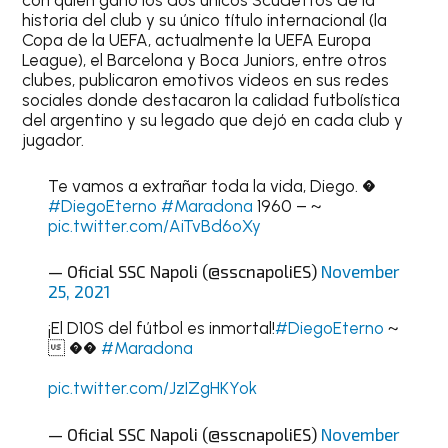
con quien ganó los dos únicos Scudettos de la
historia del club y su único título internacional (la
Copa de la UEFA, actualmente la UEFA Europa
League), el Barcelona y Boca Juniors, entre otros
clubes, publicaron emotivos videos en sus redes
sociales donde destacaron la calidad futbolística
del argentino y su legado que dejó en cada club y
jugador.
Te vamos a extrañar toda la vida, Diego. �
#DiegoEterno
#Maradona
1960 – ~
pic.twitter.com/AiTvBd6oXy
— Oficial SSC Napoli (@sscnapoliES)
November
25, 2021
¡El D10S del fútbol es inmortal!
#DiegoEterno
~
 ��
#Maradona
pic.twitter.com/JzIZgHKYok
— Oficial SSC Napoli (@sscnapoliES)
November