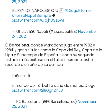
25, 2021
¡EL REY DE NÁPOLES! Q U 
#DiegoEterno
#ForzaNapoliSempre
�
pic.twitter.com/Odjh0SsBwI
— Oficial SSC Napoli (@sscnapoliES)
November
24, 2021
El
Barcelona
, donde Maradona jugó entre 1982 y
1984 y ganó títulos como la Copa del Rey, Copa de la
Liga y Supercopa de España, siendo su segunda
estadía más exitosa en el fútbol europeo, así lo
recordó a un año de su partida.
1 año sin ti.
El mundo del fútbol te echa de menos, Diego.
pic.twitter.com/2l80gnZhL8
— FC Barcelona (@FCBarcelona_es)
November
25, 2021