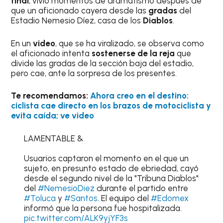
final
, vivió momentos de dramatismo después de
que un aficionado cayera desde las
gradas
del
Estadio Nemesio Díez, casa de los
Diablos
.
En un
video
, que se ha viralizado, se observa como
el aficionado intenta
sostenerse de la reja
que
divide las gradas de la sección baja del estadio,
pero cae, ante la sorpresa de los presentes.
Te recomendamos:
Ahora creo en el destino:
ciclista cae directo en los brazos de motociclista y
evita caída; ve video
LAMENTABLE &
Usuarios captaron el momento en el que un
sujeto, en presunto estado de ebriedad, cayó
desde el segundo nivel de la "Tribuna Diablos"
del
#NemesioDiez
durante el partido entre
#Toluca
y
#Santos
. El equipo del
#Edomex
informó que la persona fue hospitalizada.
pic.twitter.com/ALK9yjYF3s