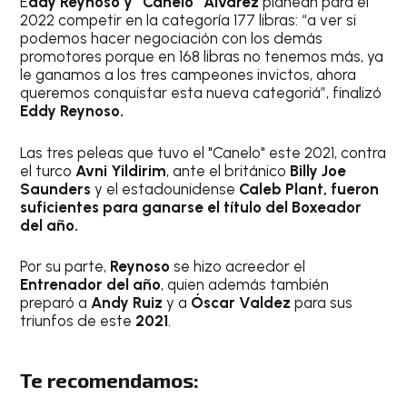
E
ddy Reynoso y
“Canelo” Álvarez
planean para el
2022 competir en la categoría 177 libras: “a ver si
podemos hacer negociación con los demás
promotores porque en 168 libras no tenemos más, ya
le ganamos a los tres campeones invictos, ahora
queremos conquistar esta nueva categoriá”, finalizó
Eddy Reynoso.
Las tres peleas que tuvo el "Canelo" este 2021, contra
el turco
Avni Yildirim
, ante el británico
Billy Joe
Saunders
y el estadounidense
Caleb Plant, fueron
suficientes para ganarse el título del Boxeador
del año.
Por su parte,
Reynoso
se hizo acreedor el
Entrenador del año
, quien además también
preparó a
Andy Ruiz
y a
Óscar Valdez
para sus
triunfos de este
2021
.
Te recomendamos: