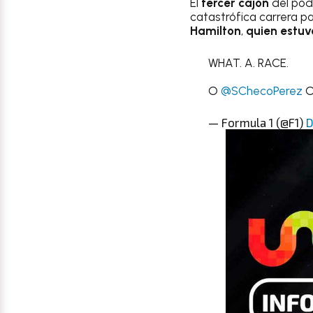
El
tercer cajón
del podi
catastrófica carrera pa
Hamilton
,
quien estuv
WHAT. A. RACE.
O
@SChecoPerez
— Formula 1 (@F1)
D