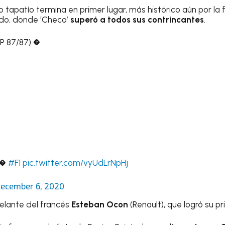
to tapatío termina en primer lugar, más histórico aún por la 
ado, donde ‘Checo’
superó a todos sus contrincantes
.
P 87/87) �
�
#F1
pic.twitter.com/vyUdLrNpHj
ecember 6, 2020
delante del francés
Esteban Ocon
(Renault), que logró su p