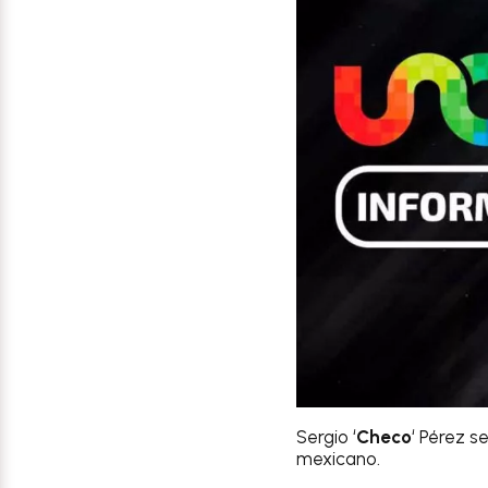
Sergio ‘
Checo
‘ Pérez s
mexicano.