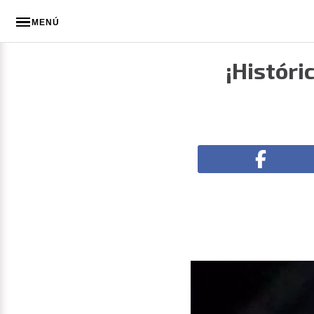
MENÚ
¡Históri