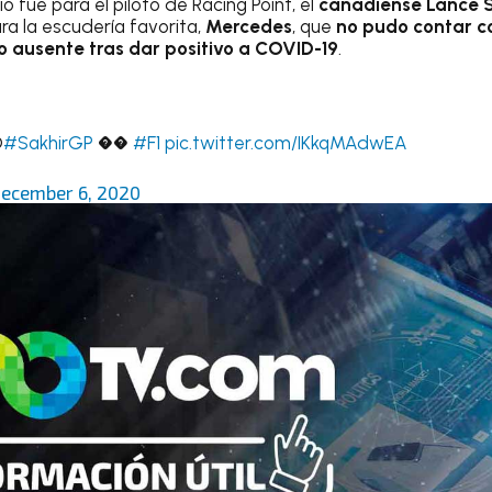
o fue para el piloto de Racing Point, el
canadiense Lance S
ra la escudería favorita,
Mercedes
, que
no pudo contar c
o ausente tras dar positivo a COVID-19
.
O
#SakhirGP
��
#F1
pic.twitter.com/IKkqMAdwEA
ecember 6, 2020