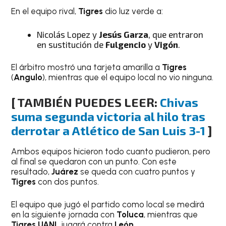
En el equipo rival,
Tigres
dio luz verde a:
Nicolás Lopez y
Jesús Garza
, que entraron
en sustitución de
Fulgencio
y
Vigón
.
El árbitro mostró una tarjeta amarilla a
Tigres
(
Angulo
), mientras que el equipo local no vio ninguna.
[ TAMBIÉN PUEDES LEER:
Chivas
suma segunda victoria al hilo tras
derrotar a Atlético de San Luis 3-1
]
Ambos equipos hicieron todo cuanto pudieron, pero
al final se quedaron con un punto. Con este
resultado,
Juárez
se queda con cuatro puntos y
Tigres
con dos puntos.
El equipo que jugó el partido como local se medirá
en la siguiente jornada con
Toluca
, mientras que
Tigres UANL
jugará contra
León
.