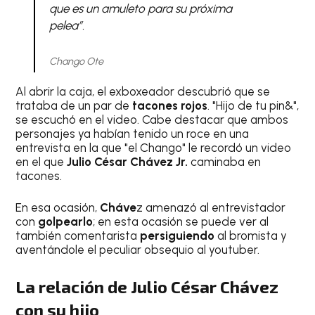
que es un amuleto para su próxima
pelea”.
Chango Ote
Al abrir la caja, el exboxeador descubrió que se
trataba de un par de
tacones rojos
. "Hijo de tu pin&",
se escuchó en el video. Cabe destacar que ambos
personajes ya habían tenido un roce en una
entrevista en la que "el Chango" le recordó un video
en el que
Julio César Chávez Jr.
caminaba en
tacones.
En esa ocasión,
Cháve
z amenazó al entrevistador
con
golpearlo
; en esta ocasión se puede ver al
también comentarista
persiguiendo
al bromista y
aventándole el peculiar obsequio al youtuber.
La relación de Julio César Chávez
con su hijo