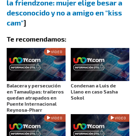
la friendzone: mujer elige besar a
desconocido y no a amigo en "kiss
cam"
]
Te recomendamos:
VIDEO
Balacera y persecución
Condenan a Luis de
en Tamaulipas: traileros
Llano en caso Sasha
quedan atrapados en
Sokol
Puente Internacional
Reynosa-Pharr
VIDEO
VIDEO