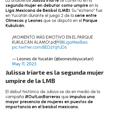
La sinaloense
Julissa Iriarte
se convirtió en la
segunda mujer en debutar como umpire
en la
Liga Mexicana de Beisbol (LMB)
. Su "estreno" fue
en Yucatán durante el juego 2 de la
serie entre
Olmecas y Leones
que se disputó en el
Parque
Kukulcán.
¡MOMENTO MÁS EMOTIVO EN EL PARQUE
KUKULCÁN ALAMO! pd
@LigaMexBeis
pic.twitter.com/BEDztqtUD6
— Leones de Yucatán (@leonesdeyucatan)
May 11, 2023
Julissa Iriarte es la segunda mujer
umpire de la LMB
El debut histórico de Julissa se da en medio de la
campaña
#OutLasBarreras
que
impulsa una
mayor presencia de mujeres en puestos de
importancia en el beisbol
mexicano.