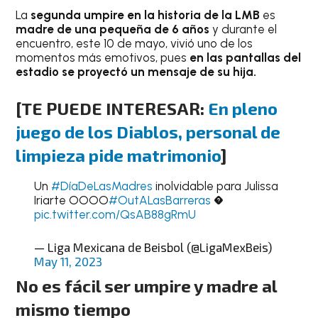
La
segunda umpire en la historia de la LMB
es
madre de una pequeña de 6 años
y durante el
encuentro, este 10 de mayo, vivió uno de los
momentos más emotivos, pues
en las pantallas del
estadio se proyectó un mensaje de su hija.
[
TE PUEDE INTERESAR:
En pleno
juego de los Diablos, personal de
limpieza pide matrimonio
]
Un
#DíaDeLasMadres
inolvidable para Julissa
Iriarte OOOO
#OutALasBarreras
�
pic.twitter.com/QsAB88gRmU
— Liga Mexicana de Beisbol (@LigaMexBeis)
May 11, 2023
No es fácil ser umpire y madre al
mismo tiempo