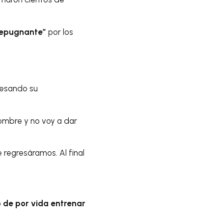
repugnante”
por los
resando su
hombre y no voy a dar
regresáramos. Al final
o de por vida entrenar