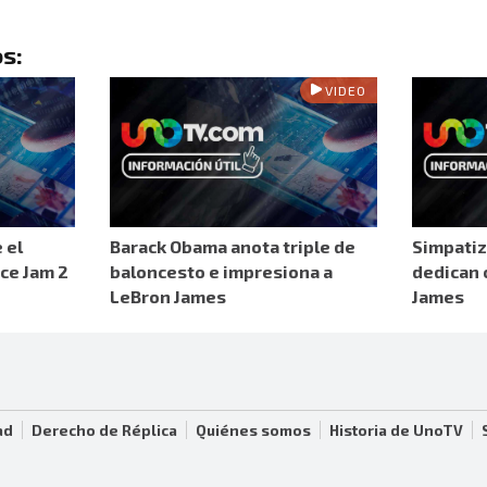
s:
VIDEO
 el
Barack Obama anota triple de
Simpatiz
ce Jam 2
baloncesto e impresiona a
dedican 
LeBron James
James
ad
Derecho de Réplica
Quiénes somos
Historia de UnoTV