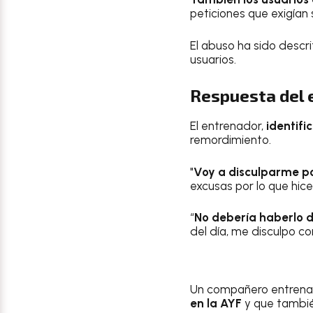
peticiones que exigían
El abuso ha sido descr
usuarios.
Respuesta del 
El entrenador,
identif
remordimiento.
"
Voy a disculparme po
excusas por lo que hic
“
No debería haberlo d
del día, me disculpo con
Un compañero entrena
en la AYF
y que tambi