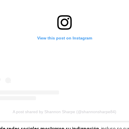
View this post on Instagram
A post shared by Shannon Sharpe (@shannonsharpe84)
de redes sociales mostraron su indignación
, incluso se 