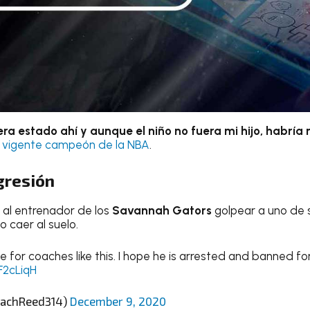
iera estado ahí y aunque el niño no fuera mi hijo, habrí
l
vigente campeón de la NBA
.
agresión
a
al entrenador de los
Savannah Gators
golpear a uno de 
 caer al suelo.
for coaches like this. I hope he is arrested and banned for 
F2cLiqH
oachReed314)
December 9, 2020