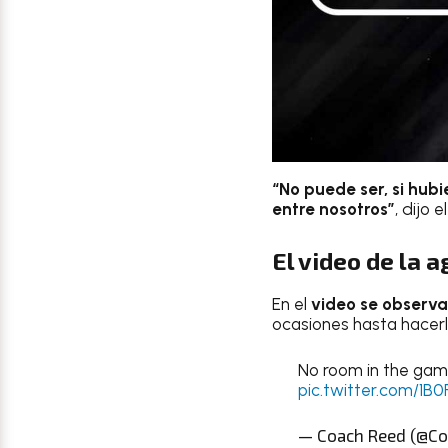
“No puede ser, si hub
entre nosotros”
, dijo e
El video de la 
En el
video se observ
ocasiones hasta hacerlo
No room in the game 
pic.twitter.com/1B0
— Coach Reed (@C