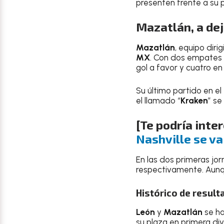
presenten frente a su 
Mazatlán, a dej
Mazatlán
, equipo diri
MX
. Con dos empates 
gol a favor y cuatro en
Su último partido en el
el llamado “
Kraken
” se
[Te podría inte
Nashville se va 
En las dos primeras j
respectivamente. Aunq
Histórico de resul
León
y
Mazatlán
se ha
su plaza en primera div