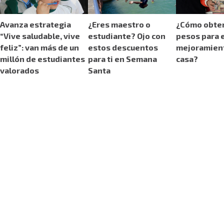
Avanza estrategia
¿Eres maestro o
¿Cómo obten
“Vive saludable, vive
estudiante? Ojo con
pesos para e
feliz”: van más de un
estos descuentos
mejoramient
millón de estudiantes
para ti en Semana
casa?
valorados
Santa