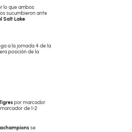
or lo que ambos
ros sucumbieron ante
l Salt Lake
.
ega a la jornada 4 de la
era posición de la
igres
por marcador
 marcador de 1-2
achampions
se