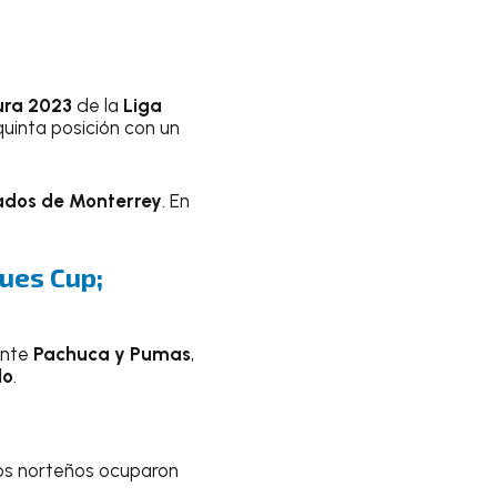
ura 2023
de la
Liga
uinta posición con un
ados de Monterrey
. En
ues Cup;
ante
Pachuca y Pumas
,
lo
.
os norteños ocuparon