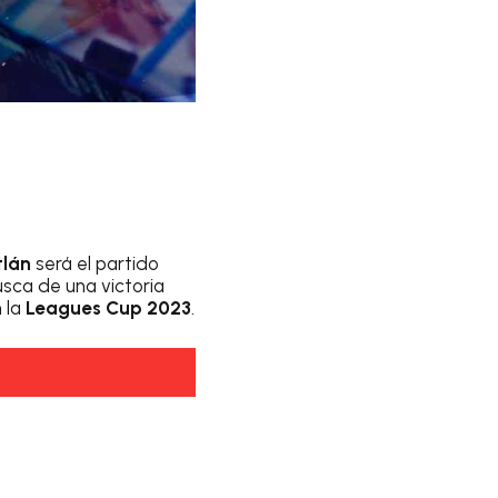
tlán
será el partido
usca de una victoria
n la
Leagues Cup 2023
.