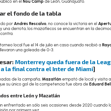
público en el
Nou Camp
de León, Guanajuato.
ar el fondo de la tabla
gido por
Andrés Rescalvo
, no conoce la victoria en el
Apert
y una derrota, los mazatlecos se encuentran en la decimoq
 contra.
 torneo local fue el 14 de julio en casa cuando recibió a
Ray
 llevaron una goleada de 0-3.
resar:
Monterrey queda fuera de la Leag
a la final contra el Inter de Miami
]
ornadas de la campaña,
Mazatlán
empató de local y visita 
ue su único gol de la competencia fue obra de
Eduard Bel
tados entre León y Mazatlán
n enfrentado en sólo seis ocasiones desde 2020 cuando l
isión por primera vez.