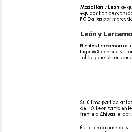
Mazatlán
y
León
se qu
equipos han descansad
FC Dallas
por marcador 
León y Larcamón
Nicolás Larcamón
no a
Liga MX
con una victor
tabla general con cinco
Su último partido antes
de 1-0. León también l
frente a
Chivas
, el ac
Ésta será la primera v