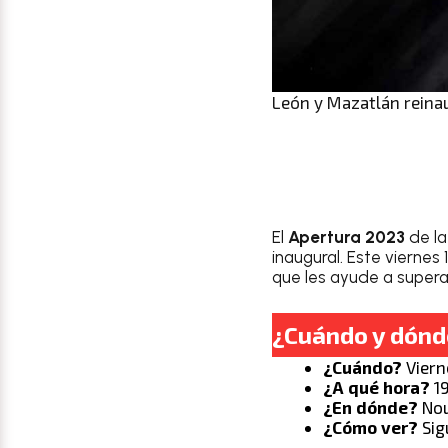
León y Mazatlán reinau
El
Apertura 2023
de la
inaugural. Este vierne
que les ayude a superar
¿Cuándo y dónde
¿Cuándo?
Viern
¿A qué hora?
19
¿En dónde?
Nou
¿Cómo ver?
Sig