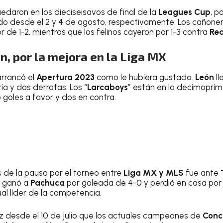
edaron en los dieciseisavos de final de la
Leagues Cup
, p
o desde el 2 y 4 de agosto, respectivamente. Los cañone
de 1-2, mientras que los felinos cayeron por 1-3 contra
Rea
, por la mejora en la Liga MX
rrancó el
Apertura 2023
como le hubiera gustado.
León
ll
ia y dos derrotas. Los “
Larcaboys
” están en la decimoprim
 goles a favor y dos en contra.
 de la pausa por el torneo entre
Liga MX y MLS
fue ante
T
e ganó a
Pachuca
por goleada de 4-0 y perdió en casa por
tual líder de la competencia.
ez desde el 10 de julio que los actuales campeones de
Conc