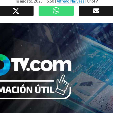
18 agosto, 2023
| 15:50
|
Alfredo Narváez
| UnoTV